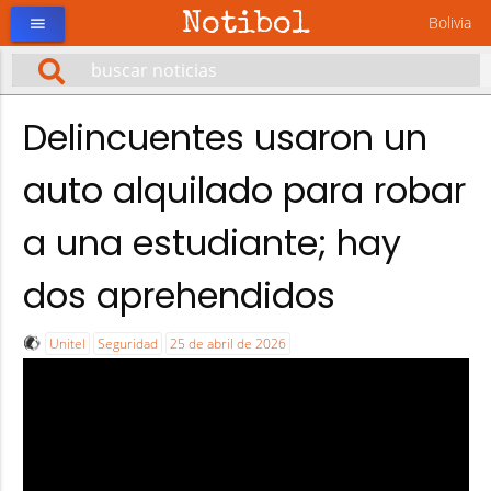
Notibol
Bolivia
menu
Delincuentes usaron un
auto alquilado para robar
a una estudiante; hay
dos aprehendidos
Unitel
Seguridad
25 de abril de 2026