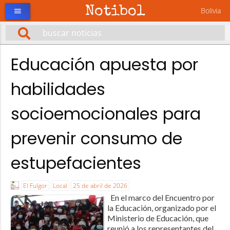
Notibol
Bolivia
menu
Educación apuesta por
habilidades
socioemocionales para
prevenir consumo de
estupefacientes
El Fulgor
Local
25 de abril de 2026
En el marco del Encuentro por
la Educación, organizado por el
Ministerio de Educación, que
reunió a los representantes del