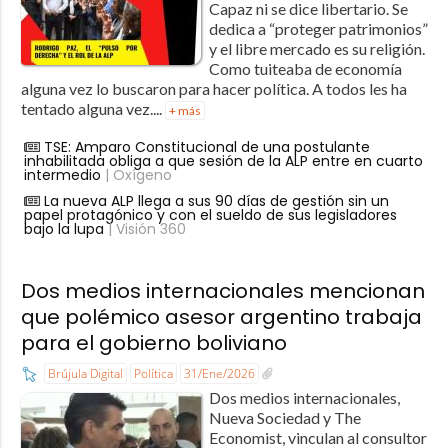
Capaz ni se dice libertario. Se
dedica a “proteger patrimonios”
y el libre mercado es su religión.
Como tuiteaba de economía
alguna vez lo buscaron para hacer política. A todos les ha
tentado alguna vez....
+ más
TSE: Amparo Constitucional de una postulante
inhabilitada obliga a que sesión de la ALP entre en cuarto
intermedio
| Oxígeno
La nueva ALP llega a sus 90 días de gestión sin un
papel protagónico y con el sueldo de sus legisladores
bajo la lupa
| Visión 360
Dos medios internacionales mencionan
que polémico asesor argentino trabaja
para el gobierno boliviano
Brújula Digital
Política
31/Ene/2026
Dos medios internacionales,
Nueva Sociedad y The
Economist, vinculan al consultor