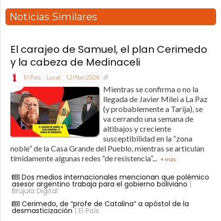
Noticias Similares
El carajeo de Samuel, el plan Cerimedo
y la cabeza de Medinaceli
El País
Local
12/Abr/2026
Mientras se confirma o no la
llegada de Javier Milei a La Paz
(y probablemente a Tarija), se
va cerrando una semana de
altibajos y creciente
susceptibilidad en la “zona
noble” de la Casa Grande del Pueblo, mientras se articulan
tímidamente algunas redes “de resistencia”...
+ más
Dos medios internacionales mencionan que polémico
asesor argentino trabaja para el gobierno boliviano
|
Brújula Digital
Cerimedo, de “profe de Catalina” a apóstol de la
desmasticización
| El País