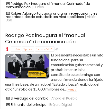
Rodrigo Paz inaugura el “manual Cerimedo” de
comunicación
| El País
Xabier Azkargorta causa una gran repercusión y es
recordado desde exfutbolistas hasta políticos
| Visión
360
Rodrigo Paz inaugura el “manual
Cerimedo” de comunicación
El País
Opinión
17/Nov/2025
El presidente necesitaba un hito
fundacional para su
comunicación gubernamental y
probablemente lo ha
constituido este domingo con
una conferencia donde ha fijado
una línea base: de un lado, el “Estado cloaca” recibido, del
otro “un robo de 15.000 millones de...
+ más
El verdugo del cambio
| Ahora el Pueblo
El triunfo del príncipe
| Brújula Digital