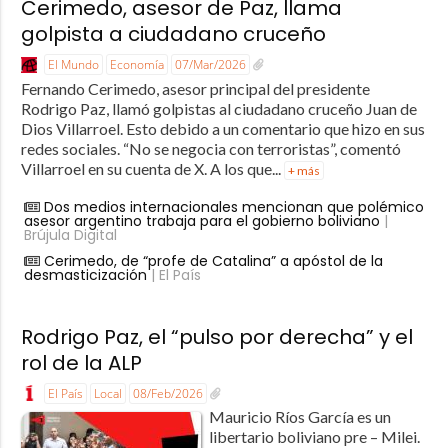
Cerimedo, asesor de Paz, llama
golpista a ciudadano cruceño
El Mundo
Economía
07/Mar/2026
Fernando Cerimedo, asesor principal del presidente
Rodrigo Paz, llamó golpistas al ciudadano cruceño Juan de
Dios Villarroel. Esto debido a un comentario que hizo en sus
redes sociales. “No se negocia con terroristas”, comentó
Villarroel en su cuenta de X. A los que...
+ más
Dos medios internacionales mencionan que polémico
asesor argentino trabaja para el gobierno boliviano
|
Brújula Digital
Cerimedo, de “profe de Catalina” a apóstol de la
desmasticización
| El País
Rodrigo Paz, el “pulso por derecha” y el
rol de la ALP
El País
Local
08/Feb/2026
Mauricio Ríos García es un
libertario boliviano pre – Milei.