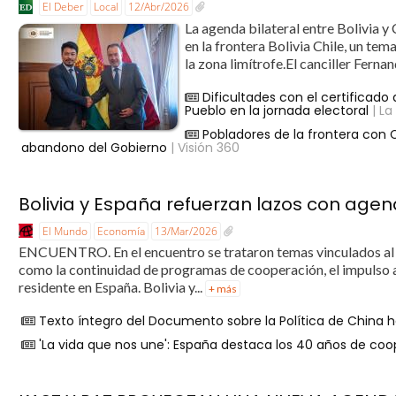
El Deber
Local
12/Abr/2026
La agenda bilateral entre Bolivia y 
en la frontera Bolivia Chile, un tem
la zona limítrofe.El canciller Fern
Dificultades con el certificad
Pueblo en la jornada electoral
| La
Pobladores de la frontera con 
abandono del Gobierno
| Visión 360
Bolivia y España refuerzan lazos con age
El Mundo
Economía
13/Mar/2026
ENCUENTRO. En el encuentro se trataron temas vinculados al c
como la continuidad de programas de cooperación, el impulso al
residente en España. Bolivia y...
+ más
Texto íntegro del Documento sobre la Política de China h
'La vida que nos une': España destaca los 40 años de coop