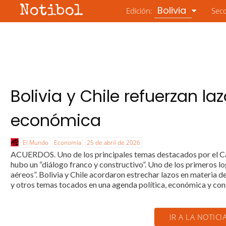
Notibol
Bolivia
Edición:
Sec
Bolivia y Chile refuerzan la
económica
El Mundo
Economía
25 de abril de 2026
ACUERDOS. Uno de los principales temas destacados por el Canc
hubo un “diálogo franco y constructivo”. Uno de los primeros lo
aéreos”. Bolivia y Chile acordaron estrechar lazos en materia d
y otros temas tocados en una agenda política, económica y consu
IR A LA NOTIC