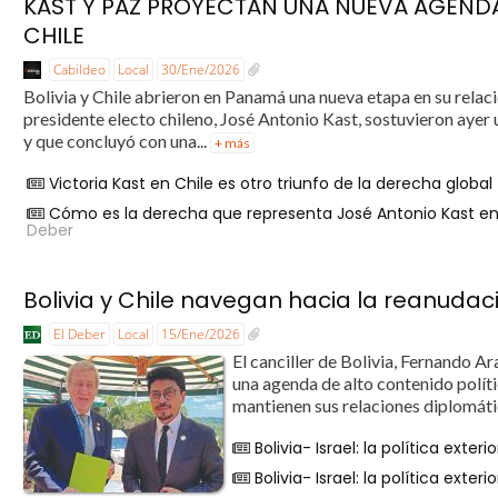
KAST Y PAZ PROYECTAN UNA NUEVA AGENDA
CHILE
Cabildeo
Local
30/Ene/2026
Bolivia y Chile abrieron en Panamá una nueva etapa en su relació
presidente electo chileno, José Antonio Kast, sostuvieron ayer 
y que concluyó con una...
+ más
Victoria Kast en Chile es otro triunfo de la derecha global
Cómo es la derecha que representa José Antonio Kast en
Deber
Bolivia y Chile navegan hacia la reanudac
El Deber
Local
15/Ene/2026
El canciller de Bolivia, Fernando Ar
una agenda de alto contenido polí
mantienen sus relaciones diplomáti
Bolivia- Israel: la política exte
Bolivia- Israel: la política exte