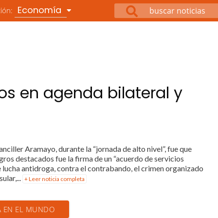
Economía
ción:
zos en agenda bilateral y
iller Aramayo, durante la “jornada de alto nivel”, fue que
gros destacados fue la firma de un “acuerdo de servicios
e lucha antidroga, contra el contrabando, el crimen organizado
lar,...
+ Leer noticia completa
IA EN EL MUNDO