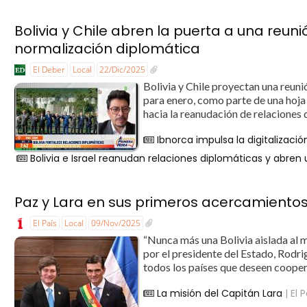
Bolivia y Chile abren la puerta a una reuni
normalización diplomática
El Deber
Local
22/Dic/2025
Bolivia y Chile proyectan una reuni
para enero, como parte de una hoja 
hacia la reanudación de relaciones 
Ibnorca impulsa la digitalizació
Bolivia e Israel reanudan relaciones diplomáticas y abr
Paz y Lara en sus primeros acercamiento
El País
Local
09/Nov/2025
“Nunca más una Bolivia aislada al 
por el presidente del Estado, Rodr
todos los países que deseen cooperar 
La misión del Capitán Lara
| El 