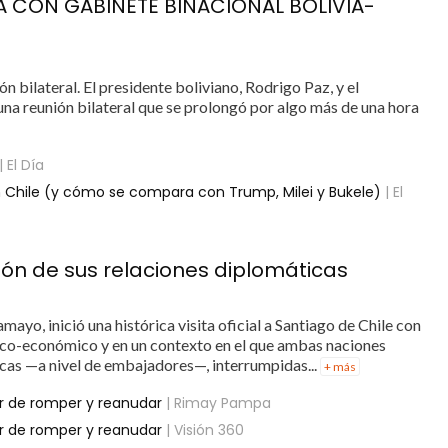
 CON GABINETE BINACIONAL BOLIVIA-
n bilateral. El presidente boliviano, Rodrigo Paz, y el
una reunión bilateral que se prolongó por algo más de una hora
| El Día
 Chile (y cómo se compara con Trump, Milei y Bukele)
| El
ión de sus relaciones diplomáticas
amayo, inició una histórica visita oficial a Santiago de Chile con
tico-económico y en un contexto en el que ambas naciones
cas —a nivel de embajadores—, interrumpidas...
+ más
rior de romper y reanudar
| Rimay Pampa
rior de romper y reanudar
| Visión 360