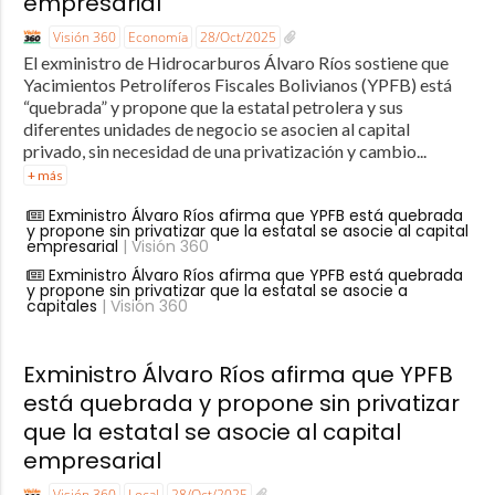
empresarial
Visión 360
Economía
28/Oct/2025
El exministro de Hidrocarburos Álvaro Ríos sostiene que
Yacimientos Petrolíferos Fiscales Bolivianos (YPFB) está
“quebrada” y propone que la estatal petrolera y sus
diferentes unidades de negocio se asocien al capital
privado, sin necesidad de una privatización y cambio...
+ más
Exministro Álvaro Ríos afirma que YPFB está quebrada
y propone sin privatizar que la estatal se asocie al capital
empresarial
| Visión 360
Exministro Álvaro Ríos afirma que YPFB está quebrada
y propone sin privatizar que la estatal se asocie a
capitales
| Visión 360
Exministro Álvaro Ríos afirma que YPFB
está quebrada y propone sin privatizar
que la estatal se asocie al capital
empresarial
Visión 360
Local
28/Oct/2025