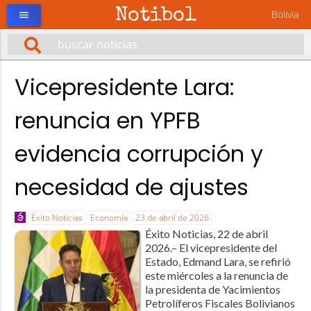
Notibol
Bolivia
menu
Vicepresidente Lara:
renuncia en YPFB
evidencia corrupción y
necesidad de ajustes
Éxito Noticias
Economía
23 de abril de 2026
Éxito Noticias, 22 de abril
2026.– El vicepresidente del
Estado, Edmand Lara, se refirió
este miércoles a la renuncia de
la presidenta de Yacimientos
Petrolíferos Fiscales Bolivianos