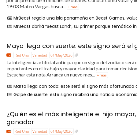
por un premio de 5 millones de dólares. Conoce cómo votar y l
19:03 Mateo Vargas busca...
+ más
MrBeast regala una isla panameña en Beast Games, valuad
MrBeast abrirá “Beast Land”, su primer parque temático in
Mayo llega con suerte: este signo será el
Red Uno
Variedad
01/May/2026
La inteligencia artificial anticipa que un signo del zodíaco se
importantes en el trabajo y mayor claridad para tomar decis
Escuchar esta nota Arranca un nuevo mes...
+ más
Marzo llega con todo: este será el signo más afortunado
Golpe de suerte: este signo recibirá una noticia económi
¿Quién es el más inteligente el hijo mayor,
ganador
Red Uno
Variedad
01/May/2026