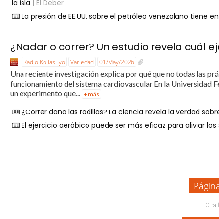
la isla
| El Deber
La presión de EE.UU. sobre el petróleo venezolano tiene 
¿Nadar o correr? Un estudio revela cuál ej
Radio Kollasuyo
Variedad
01/May/2026
Una reciente investigación explica por qué que no todas las pr
funcionamiento del sistema cardiovascular En la Universidad Fe
un experimento que...
+ más
¿Correr daña las rodillas? La ciencia revela la verdad sobre
El ejercicio aeróbico puede ser más eficaz para aliviar lo
Págin
Otra 