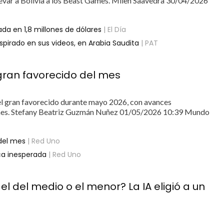
levar a Bolivia a los Beast Games. Milen Saavedra 30/04/2026
a en 1,8 millones de dólares
| El Día
spirado en sus videos, en Arabia Saudita
| PAT
 gran favorecido del mes
rá el gran favorecido durante mayo 2026, con avances
iones. Stefany Beatriz Guzmán Nuñez 01/05/2026 10:39 Mundo
 del mes
| Red Uno
ca inesperada
| Red Uno
 el del medio o el menor? La IA eligió a un