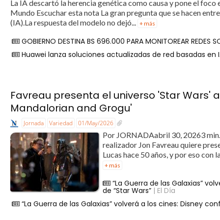
La IA descartó la herencia genética como causa y pone el foc
Mundo Escuchar esta nota La gran pregunta que se hacen entre h
(IA).La respuesta del modelo no dejó...
+ más
GOBIERNO DESTINA BS 696.000 PARA MONITOREAR REDES S
Huawei lanza soluciones actualizadas de red basadas en
Favreau presenta el universo 'Star Wars'
Mandalorian and Grogu'
Jornada
Variedad
01/May/2026
Por JORNADAabril 30, 20263 min
realizador Jon Favreau quiere pres
Lucas hace 50 años, y por eso con l
+ más
“La Guerra de las Galaxias” volv
de “Star Wars”
| El Día
“La Guerra de las Galaxias” volverá a los cines: Disney con