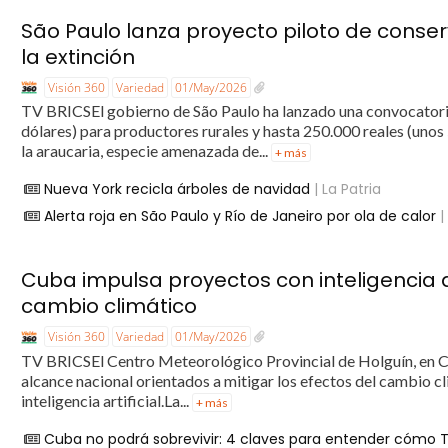
São Paulo lanza proyecto piloto de conser
la extinción
Visión 360
Variedad
01/May/2026
TV BRICSEl gobierno de São Paulo ha lanzado una convocatoria
dólares) para productores rurales y hasta 250.000 reales (unos
la araucaria, especie amenazada de...
+ más
Nueva York recicla árboles de navidad
| La Patria
Alerta roja en São Paulo y Río de Janeiro por ola de calor
|
Cuba impulsa proyectos con inteligencia ar
cambio climático
Visión 360
Variedad
01/May/2026
TV BRICSEl Centro Meteorológico Provincial de Holguín, en Cu
alcance nacional orientados a mitigar los efectos del cambio c
inteligencia artificial.La...
+ más
Cuba no podrá sobrevivir: 4 claves para entender cómo T