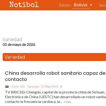
Notibol
Bolivia
Edición:
Sec
Variedad
01 de mayo de 2026
Variedad
China desarrolla robot sanitario capaz de
contacto
Visión 360
Variedad
01/May/2026
TV BRICSEn Chengdu, capital de la provincia china de Sichuan, 
Electrónica de China (UESTC) han desarrollado un robot sanitar
contacto la frecuencia cardíaca, la...
+ más