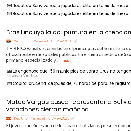
Robot de Sony vence a jugadores élite en tenis de mesa
|
Robot de Sony vence a jugadores élite en tenis de mesa
|
Brasil incluyó la acupuntura en la atenció
Visión 360
Variedad
01/May/2026
TV BRICSBrasil se convirtió en el primer país del hemisferio oc
oficialmente en hospitales públicos. En el centro médico de São P
primario, especializado y...
+ más
Es engañoso que “50 municipios de Santa Cruz no tengan
| Bolivia Verifica
Capital cruceña: después de 72 horas de paro, se registran
Mateo Vargas busca representar a Bolivia
votaciones cierran mañana
Red Uno
Variedad
01/May/2026
El joven cruceño es uno de los cuatro bolivianos preseleccion