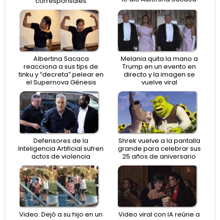
corresponsales
Albertina Sacaca
Melania quita la mano a
reacciona a sus tips de
Trump en un evento en
tinku y “decreta” pelear en
directo y la imagen se
el Supernova Génesis
vuelve viral
Defensores de la
Shrek vuelve a la pantalla
Inteligencia Artificial sufren
grande para celebrar sus
actos de violencia
25 años de aniversario
Video: Dejó a su hijo en un
Video viral con IA reúne a