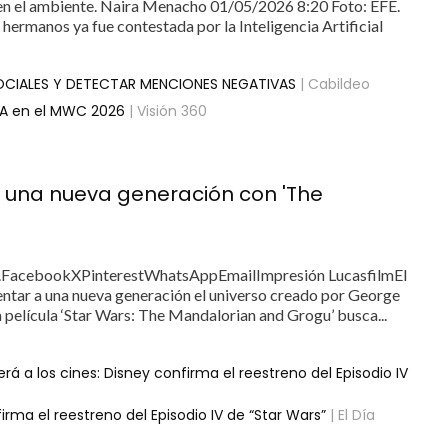
o en el ambiente. Naira Menacho 01/05/2026 8:20 Foto: EFE.
ermanos ya fue contestada por la Inteligencia Artificial
OCIALES Y DETECTAR MENCIONES NEGATIVAS
| Cabildeo
 IA en el MWC 2026
| Visión 360
 a una nueva generación con 'The
.FacebookXPinterestWhatsAppEmailImpresión LucasfilmEl
entar a una nueva generación el universo creado por George
a película ‘Star Wars: The Mandalorian and Grogu’ busca...
erá a los cines: Disney confirma el reestreno del Episodio IV
firma el reestreno del Episodio IV de “Star Wars”
| El Día