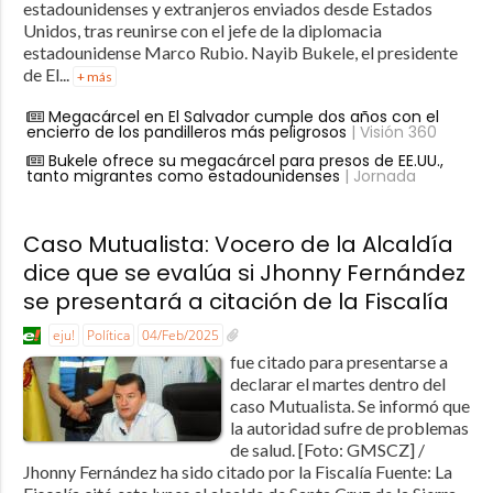
estadounidenses y extranjeros enviados desde Estados
Unidos, tras reunirse con el jefe de la diplomacia
estadounidense Marco Rubio. Nayib Bukele, el presidente
de El...
+ más
Megacárcel en El Salvador cumple dos años con el
encierro de los pandilleros más peligrosos
| Visión 360
Bukele ofrece su megacárcel para presos de EE.UU.,
tanto migrantes como estadounidenses
| Jornada
Caso Mutualista: Vocero de la Alcaldía
dice que se evalúa si Jhonny Fernández
se presentará a citación de la Fiscalía
eju!
Política
04/Feb/2025
fue citado para presentarse a
declarar el martes dentro del
caso Mutualista. Se informó que
la autoridad sufre de problemas
de salud. [Foto: GMSCZ] /
Jhonny Fernández ha sido citado por la Fiscalía Fuente: La