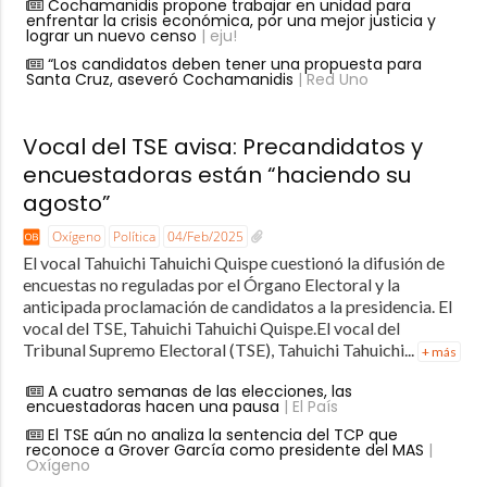
Cochamanidis propone trabajar en unidad para
enfrentar la crisis económica, por una mejor justicia y
lograr un nuevo censo
| eju!
“Los candidatos deben tener una propuesta para
Santa Cruz, aseveró Cochamanidis
| Red Uno
Vocal del TSE avisa: Precandidatos y
encuestadoras están “haciendo su
agosto”
Oxígeno
Política
04/Feb/2025
El vocal Tahuichi Tahuichi Quispe cuestionó la difusión de
encuestas no reguladas por el Órgano Electoral y la
anticipada proclamación de candidatos a la presidencia. El
vocal del TSE, Tahuichi Tahuichi Quispe.El vocal del
Tribunal Supremo Electoral (TSE), Tahuichi Tahuichi...
+ más
A cuatro semanas de las elecciones, las
encuestadoras hacen una pausa
| El País
El TSE aún no analiza la sentencia del TCP que
reconoce a Grover García como presidente del MAS
|
Oxígeno