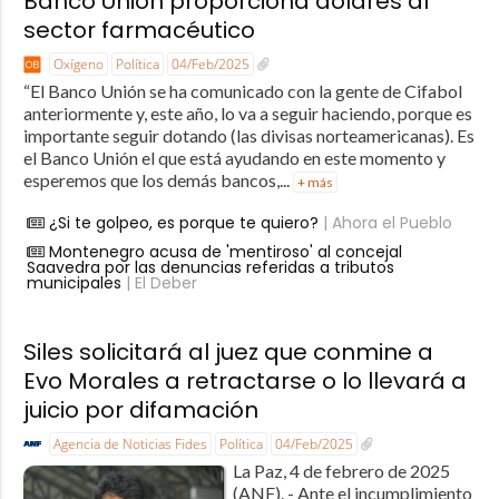
Banco Unión proporciona dólares al
sector farmacéutico
Oxígeno
Política
04/Feb/2025
“El Banco Unión se ha comunicado con la gente de Cifabol
anteriormente y, este año, lo va a seguir haciendo, porque es
importante seguir dotando (las divisas norteamericanas). Es
el Banco Unión el que está ayudando en este momento y
esperemos que los demás bancos,...
+ más
¿Si te golpeo, es porque te quiero?
| Ahora el Pueblo
Montenegro acusa de 'mentiroso' al concejal
Saavedra por las denuncias referidas a tributos
municipales
| El Deber
Siles solicitará al juez que conmine a
Evo Morales a retractarse o lo llevará a
juicio por difamación
Agencia de Noticias Fides
Política
04/Feb/2025
La Paz, 4 de febrero de 2025
(ANF). - Ante el incumplimiento