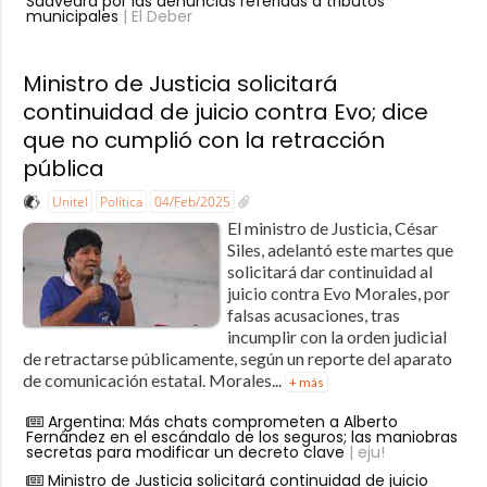
Saavedra por las denuncias referidas a tributos
municipales
| El Deber
Ministro de Justicia solicitará
continuidad de juicio contra Evo; dice
que no cumplió con la retracción
pública
Unitel
Política
04/Feb/2025
El ministro de Justicia, César
Siles, adelantó este martes que
solicitará dar continuidad al
juicio contra Evo Morales, por
falsas acusaciones, tras
incumplir con la orden judicial
de retractarse públicamente, según un reporte del aparato
de comunicación estatal. Morales...
+ más
Argentina: Más chats comprometen a Alberto
Fernández en el escándalo de los seguros; las maniobras
secretas para modificar un decreto clave
| eju!
Ministro de Justicia solicitará continuidad de juicio