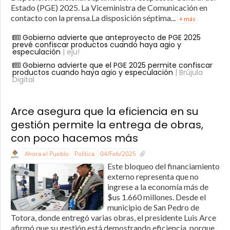
Estado (PGE) 2025. La Viceministra de Comunicación en
contacto con la prensa.La disposición séptima...
+ más
Gobierno advierte que anteproyecto de PGE 2025
prevé confiscar productos cuando haya agio y
especulación
| eju!
Gobierno advierte que el PGE 2025 permite confiscar
productos cuando haya agio y especulación
| Brújula
Digital
Arce asegura que la eficiencia en su
gestión permite la entrega de obras,
con poco hacemos más
Ahora el Pueblo
Política
04/Feb/2025
Este bloqueo del financiamiento
externo representa que no
ingrese a la economía más de
$us 1.660 millones. Desde el
municipio de San Pedro de
Totora, donde entregó varias obras, el presidente Luis Arce
afirmó que su gestión está demostrando eficiencia, porque