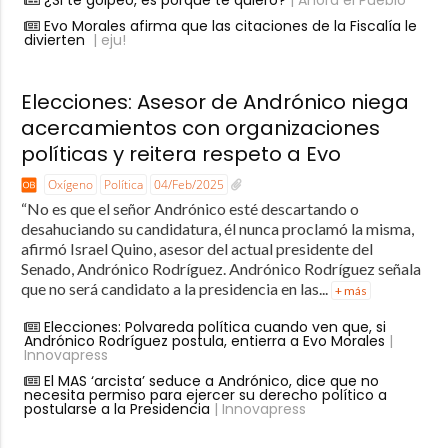
¿Si te golpeo, es porque te quiero?
| Ahora el Pueblo
Evo Morales afirma que las citaciones de la Fiscalía le
divierten
| eju!
Elecciones: Asesor de Andrónico niega
acercamientos con organizaciones
políticas y reitera respeto a Evo
Oxígeno
Política
04/Feb/2025
“No es que el señor Andrónico esté descartando o
desahuciando su candidatura, él nunca proclamó la misma,
afirmó Israel Quino, asesor del actual presidente del
Senado, Andrónico Rodríguez. Andrónico Rodríguez señala
que no será candidato a la presidencia en las...
+ más
Elecciones: Polvareda política cuando ven que, si
Andrónico Rodríguez postula, entierra a Evo Morales
|
Innovapress
El MAS ‘arcista’ seduce a Andrónico, dice que no
necesita permiso para ejercer su derecho político a
postularse a la Presidencia
| Innovapress