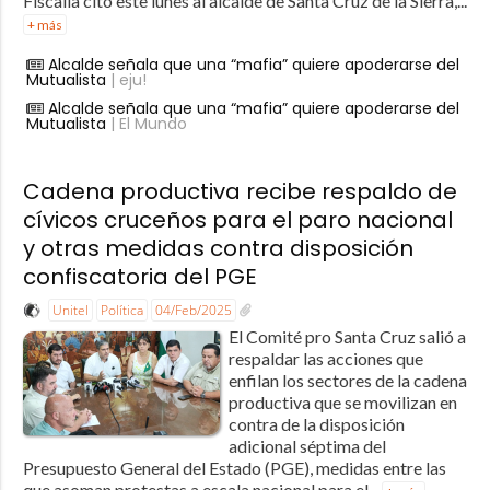
Fiscalía citó este lunes al alcalde de Santa Cruz de la Sierra,...
+ más
Alcalde señala que una “mafia” quiere apoderarse del
Mutualista
| eju!
Alcalde señala que una “mafia” quiere apoderarse del
Mutualista
| El Mundo
Cadena productiva recibe respaldo de
cívicos cruceños para el paro nacional
y otras medidas contra disposición
confiscatoria del PGE
Unitel
Política
04/Feb/2025
El Comité pro Santa Cruz salió a
respaldar las acciones que
enfilan los sectores de la cadena
productiva que se movilizan en
contra de la disposición
adicional séptima del
Presupuesto General del Estado (PGE), medidas entre las
que asoman protestas a escala nacional para el...