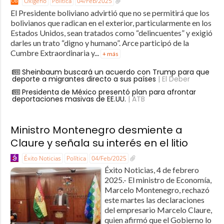
Oxígeno
Política
04/Feb/2025
El Presidente boliviano advirtió que no se permitirá que los
bolivianos que radican en el exterior, particularmente en los
Estados Unidos, sean tratados como “delincuentes” y exigió
darles un trato “digno y humano”. Arce participó de la
Cumbre Extraordinaria y...
+ más
Sheinbaum buscará un acuerdo con Trump para que
deporte a migrantes directo a sus países
| El Deber
Presidenta de México presentó plan para afrontar
deportaciones masivas de EE.UU.
| ATB
Ministro Montenegro desmiente a
Claure y señala su interés en el litio
Éxito Noticias
Política
04/Feb/2025
Éxito Noticias, 4 de febrero
2025.- El ministro de Economía,
Marcelo Montenegro, rechazó
este martes las declaraciones
del empresario Marcelo Claure,
quien afirmó que el Gobierno lo