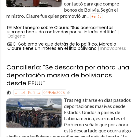
contactó para que compre
bonos de Bolivia. Según el
ministro, Claure fue quien promovió un...
+ más
Montenegro sobre Claure: “Sus acercamientos
siempre han sido motivados por su interés del litio”
|
Oxígeno
El Gobierno ve que detrás de lo político, Marcelo
Claure tiene un interés en el litio boliviano
| Innovapress
Cancillería: “Se descarta por ahora una
deportación masiva de bolivianos
desde EEUU”
Unitel
Política
04/Feb/2025
Tras registrarse en días pasados
deportaciones masivas desde
Estados Unidos a países de
Latinoamérica, este martes el
Gobierno señaló que por ahora
está descartado que ocurra algo
similar con bolivianos que radiquen en el país del norte. “La