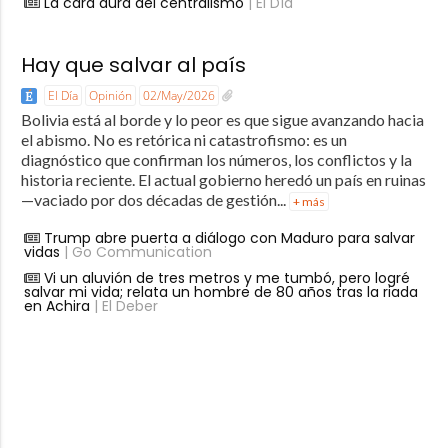
La cara dura del centralismo
| El Día
Hay que salvar al país
El Día
Opinión
02/May/2026
Bolivia está al borde y lo peor es que sigue avanzando hacia
el abismo. No es retórica ni catastrofismo: es un
diagnóstico que confirman los números, los conflictos y la
historia reciente. El actual gobierno heredó un país en ruinas
—vaciado por dos décadas de gestión...
+ más
Trump abre puerta a diálogo con Maduro para salvar
vidas
| Go Communication
Vi un aluvión de tres metros y me tumbó, pero logré
salvar mi vida; relata un hombre de 80 años tras la riada
en Achira
| El Deber