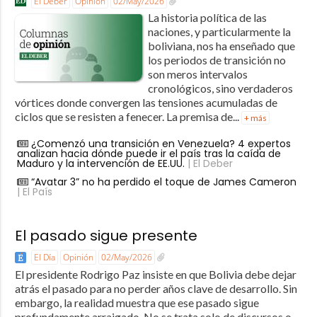
El Deber
Opinión
02/May/2026
La historia política de las
naciones, y particularmente la
boliviana, nos ha enseñado que
los periodos de transición no
son meros intervalos
cronológicos, sino verdaderos
vórtices donde convergen las tensiones acumuladas de
ciclos que se resisten a fenecer. La premisa de...
+ más
¿Comenzó una transición en Venezuela? 4 expertos
analizan hacia dónde puede ir el país tras la caída de
Maduro y la intervención de EE.UU.
| El Deber
“Avatar 3” no ha perdido el toque de James Cameron
| El País
El pasado sigue presente
El Día
Opinión
02/May/2026
El presidente Rodrigo Paz insiste en que Bolivia debe dejar
atrás el pasado para no perder años clave de desarrollo. Sin
embargo, la realidad muestra que ese pasado sigue
profundamente arraigado. No se trata solo de discursos o