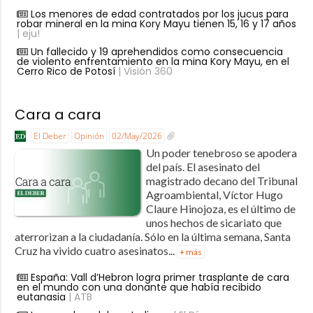
Los menores de edad contratados por los jucus para
robar mineral en la mina Kory Mayu tienen 15, 16 y 17 años
| eju!
Un fallecido y 19 aprehendidos como consecuencia
de violento enfrentamiento en la mina Kory Mayu, en el
Cerro Rico de Potosí
| Visión 360
Cara a cara
El Deber
Opinión
02/May/2026
Un poder tenebroso se apodera
del país. El asesinato del
magistrado decano del Tribunal
Agroambiental, Víctor Hugo
Claure Hinojoza, es el último de
unos hechos de sicariato que
aterrorizan a la ciudadanía. Sólo en la última semana, Santa
Cruz ha vivido cuatro asesinatos...
+ más
España: Vall d’Hebron logra primer trasplante de cara
en el mundo con una donante que había recibido
eutanasia
| ATB