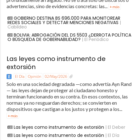
advertencias, sino de evidencias concretas: las...
+ más
GOBIERNO DESTINA BS 696.000 PARA MONITOREAR
REDES SOCIALES Y DETECTAR MENCIONES NEGATIVAS
|
Cabildeo
BOLIVIA: ABROGACIÓN DEL DS 5503 ¿DERROTA POLÍTICA
O BÚSQUEDA DE GOBERNABILIDAD?
| El Periódico
Las leyes como instrumento de
extorsión
El Día
Opinión
02/May/2026
Solo en una sociedad degradada —como advertía Ayn Rand
— las leyes dejan de proteger al ciudadano honesto y
terminan funcionando en su contra. En esos contextos, las
normas ya no resguardan derechos; se convierten en
dispositivos que castigan a los justos y protegen a los...
+ más
Las leyes como instrumento de extorsión
| El Deber
Las leyes como instrumento de extorsión
| El Día