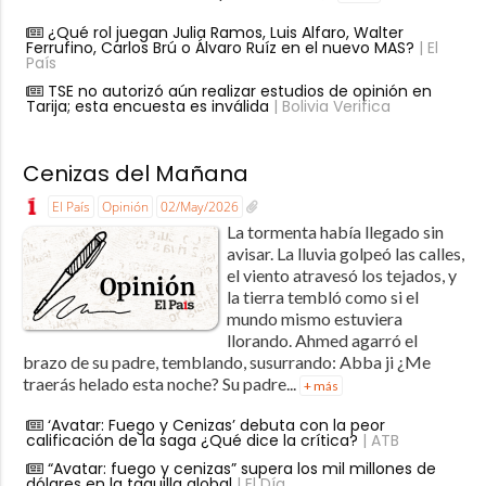
¿Qué rol juegan Julia Ramos, Luis Alfaro, Walter
Ferrufino, Carlos Brú o Álvaro Ruíz en el nuevo MAS?
| El
País
TSE no autorizó aún realizar estudios de opinión en
Tarija; esta encuesta es inválida
| Bolivia Verifica
Cenizas del Mañana
El País
Opinión
02/May/2026
La tormenta había llegado sin
avisar. La lluvia golpeó las calles,
el viento atravesó los tejados, y
la tierra tembló como si el
mundo mismo estuviera
llorando. Ahmed agarró el
brazo de su padre, temblando, susurrando: Abba ji ¿Me
traerás helado esta noche? Su padre...
+ más
‘Avatar: Fuego y Cenizas’ debuta con la peor
calificación de la saga ¿Qué dice la crítica?
| ATB
“Avatar: fuego y cenizas” supera los mil millones de
dólares en la taquilla global
| El Día