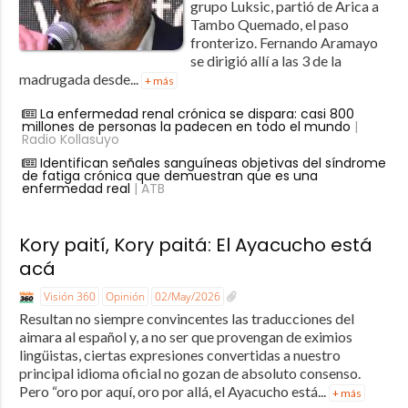
grupo Luksic, partió de Arica a
Tambo Quemado, el paso
fronterizo. Fernando Aramayo
se dirigió allí a las 3 de la
madrugada desde...
+ más
La enfermedad renal crónica se dispara: casi 800
millones de personas la padecen en todo el mundo
|
Radio Kollasuyo
Identifican señales sanguíneas objetivas del síndrome
de fatiga crónica que demuestran que es una
enfermedad real
| ATB
Kory paití, Kory paitá: El Ayacucho está
acá
Visión 360
Opinión
02/May/2026
Resultan no siempre convincentes las traducciones del
aimara al español y, a no ser que provengan de eximios
lingüistas, ciertas expresiones convertidas a nuestro
principal idioma oficial no gozan de absoluto consenso.
Pero “oro por aquí, oro por allá, el Ayacucho está...
+ más