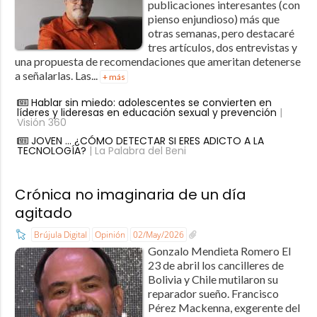
publicaciones interesantes (con
pienso enjundioso) más que
otras semanas, pero destacaré
tres artículos, dos entrevistas y
una propuesta de recomendaciones que ameritan detenerse
a señalarlas. Las...
+ más
Hablar sin miedo: adolescentes se convierten en
líderes y lideresas en educación sexual y prevención
|
Visión 360
JOVEN … ¿CÓMO DETECTAR SI ERES ADICTO A LA
TECNOLOGÍA?
| La Palabra del Beni
Crónica no imaginaria de un día
agitado
Brújula Digital
Opinión
02/May/2026
Gonzalo Mendieta Romero El
23 de abril los cancilleres de
Bolivia y Chile mutilaron su
reparador sueño. Francisco
Pérez Mackenna, exgerente del