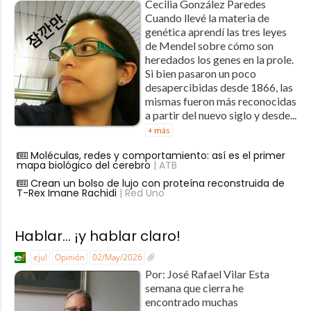
Cecilia González Paredes ​​
Cuando llevé la materia de
genética aprendí las tres leyes
de Mendel sobre cómo son
heredados los genes en la prole.
Si bien pasaron un poco
desapercibidas desde 1866, las
mismas fueron más reconocidas
a partir del nuevo siglo y desde...
+ más
Moléculas, redes y comportamiento: así es el primer
mapa biológico del cerebro
| ATB
Crean un bolso de lujo con proteína reconstruida de
T-Rex Imane Rachidi
| Red Uno
Hablar… ¡y hablar claro!
eju!
Opinión
02/May/2026
Por: José Rafael Vilar Esta
semana que cierra he
encontrado muchas