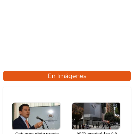
En Imágenes
Gobierno alista precio
YPFB invertirá $us 9,8