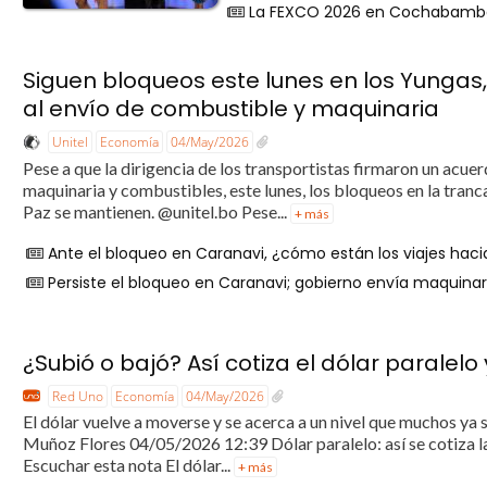
La FEXCO 2026 en Cochabamba 
Siguen bloqueos este lunes en los Yungas,
al envío de combustible y maquinaria
Unitel
Economía
04/May/2026
Pese a que la dirigencia de los transportistas firmaron un acue
maquinaria y combustibles, este lunes, los bloqueos en la tran
Paz se mantienen. @unitel.bo Pese...
+ más
Ante el bloqueo en Caranavi, ¿cómo están los viajes haci
Persiste el bloqueo en Caranavi; gobierno envía maquina
¿Subió o bajó? Así cotiza el dólar paralelo
Red Uno
Economía
04/May/2026
El dólar vuelve a moverse y se acerca a un nivel que muchos ya
Muñoz Flores 04/05/2026 12:39 Dólar paralelo: así se cotiza la
Escuchar esta nota El dólar...
+ más