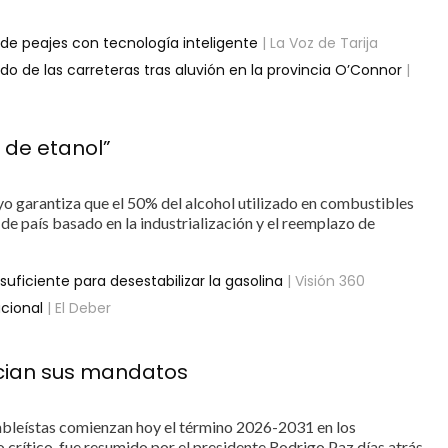
de peajes con tecnología inteligente
| La Voz de Tarija
do de las carreteras tras aluvión en la provincia O’Connor
|
 de etanol”
arantiza que el 50% del alcohol utilizado en combustibles
de país basado en la industrialización y el reemplazo de
suficiente para desestabilizar la gasolina
| Visión 360
cional
| El Deber
ician sus mandatos
leístas comienzan hoy el término 2026-2031 en los
 crítico, fue resumido por el presidente Rodrigo Paz días atrás.