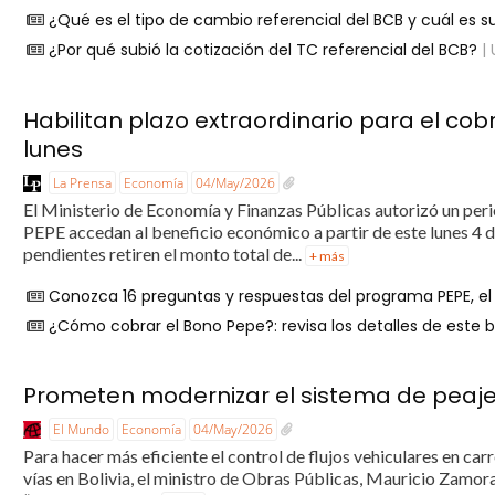
¿Qué es el tipo de cambio referencial del BCB y cuál es su
¿Por qué subió la cotización del TC referencial del BCB?
| 
Habilitan plazo extraordinario para el c
lunes
La Prensa
Economía
04/May/2026
El Ministerio de Economía y Finanzas Públicas autorizó un per
PEPE accedan al beneficio económico a partir de este lunes 4 
pendientes retiren el monto total de...
+ más
Conozca 16 preguntas y respuestas del programa PEPE, el
¿Cómo cobrar el Bono Pepe?: revisa los detalles de este 
Prometen modernizar el sistema de peajes
El Mundo
Economía
04/May/2026
Para hacer más eficiente el control de flujos vehiculares en car
vías en Bolivia, el ministro de Obras Públicas, Mauricio Zamor