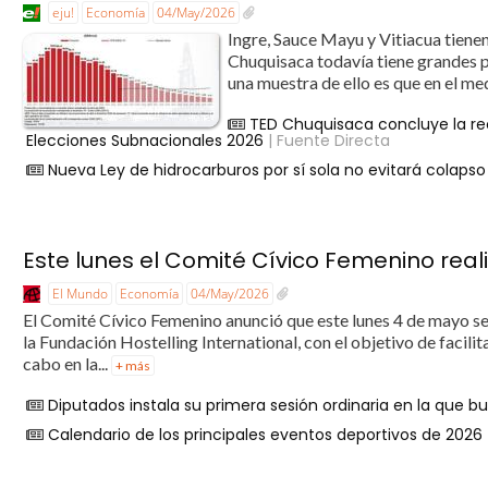
eju!
Economía
04/May/2026
Ingre, Sauce Mayu y Vitiacua tienen
Chuquisaca todavía tiene grandes p
una muestra de ello es que en el me
TED Chuquisaca concluye la r
Elecciones Subnacionales 2026
| Fuente Directa
Nueva Ley de hidrocarburos por sí sola no evitará colapso
Este lunes el Comité Cívico Femenino real
El Mundo
Economía
04/May/2026
El Comité Cívico Femenino anunció que este lunes 4 de mayo se 
la Fundación Hostelling International, con el objetivo de facilita
cabo en la...
+ más
Diputados instala su primera sesión ordinaria en la que
Calendario de los principales eventos deportivos de 2026