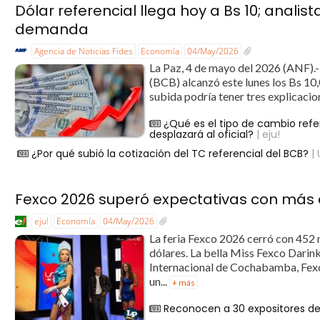
Dólar referencial llega hoy a Bs 10; analist
demanda
Agencia de Noticias Fides
Economía
04/May/2026
La Paz, 4 de mayo del 2026 (ANF).- 
(BCB) alcanzó este lunes los Bs 10,
subida podría tener tres explicacio
¿Qué es el tipo de cambio refe
desplazará al oficial?
| eju!
¿Por qué subió la cotización del TC referencial del BCB?
| 
Fexco 2026 superó expectativas con más d
eju!
Economía
04/May/2026
La feria Fexco 2026 cerró con 452 
dólares. La bella Miss Fexco Dari
Internacional de Cochabamba, Fexco
un...
+ más
Reconocen a 30 expositores de