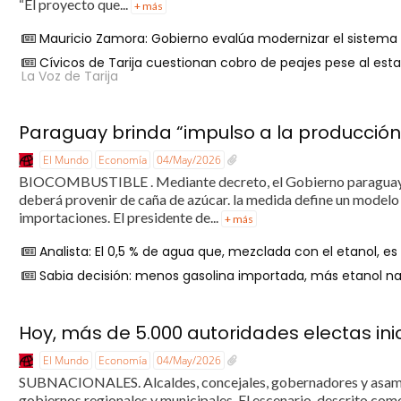
“El proyecto que...
+ más
Mauricio Zamora: Gobierno evalúa modernizar el sistema 
Cívicos de Tarija cuestionan cobro de peajes pese al esta
La Voz de Tarija
Paraguay brinda “impulso a la producción
El Mundo
Economía
04/May/2026
BIOCOMBUSTIBLE . Mediante decreto, el Gobierno paraguayo g
deberá provenir de caña de azúcar. la medida define un modelo 
importaciones. El presidente de...
+ más
Analista: El 0,5 % de agua que, mezclada con el etanol, es 
Sabia decisión: menos gasolina importada, más etanol na
Hoy, más de 5.000 autoridades electas in
El Mundo
Economía
04/May/2026
SUBNACIONALES. Alcaldes, concejales, gobernadores y asamb
gobiernos regionales y municipales. El escenario, descrito como