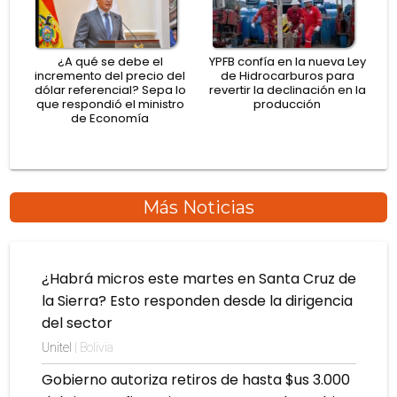
¿A qué se debe el
YPFB confía en la nueva Ley
incremento del precio del
de Hidrocarburos para
dólar referencial? Sepa lo
revertir la declinación en la
que respondió el ministro
producción
de Economía
Más Noticias
¿Habrá micros este martes en Santa Cruz de
la Sierra? Esto responden desde la dirigencia
del sector
Unitel
| Bolivia
Gobierno autoriza retiros de hasta $us 3.000