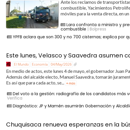
Ante los reclamos de transportistas
combustible, Yacimientos Petrolífe
móviles para la venta directa, en u
Lara confronta a ministro y pre
combustible
| Bolpress
YPFB aclara que son 300 y no 700 cisternas; explica por 
Este lunes, Velasco y Saavedra asumen c
El Mundo
Economía
04/May/2026
En medio de actos, este lunes 4 de mayo, el gobernador Juan Pa
Además del alcalde electo, Manuel Saavedra, tomarán jurament
Es así que para cada acto, se...
+ más
Del voto a la gestión: radiografía de los candidatos más
Verifica
Diagnóstico: JP y Mamén asumirán Gobernación y Alcaldía 
Chuquisaca renueva esperanzas en la bú