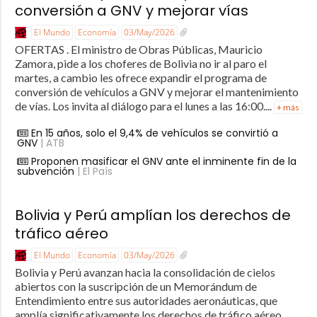
conversión a GNV y mejorar vías
El Mundo
Economía
03/May/2026
OFERTAS . El ministro de Obras Públicas, Mauricio
Zamora, pide a los choferes de Bolivia no ir al paro el
martes, a cambio les ofrece expandir el programa de
conversión de vehículos a GNV y mejorar el mantenimiento
de vías. Los invita al diálogo para el lunes a las 16:00....
+ más
En 15 años, solo el 9,4% de vehículos se convirtió a
GNV
| ATB
Proponen masificar el GNV ante el inminente fin de la
subvención
| El País
Bolivia y Perú amplían los derechos de
tráfico aéreo
El Mundo
Economía
03/May/2026
Bolivia y Perú avanzan hacia la consolidación de cielos
abiertos con la suscripción de un Memorándum de
Entendimiento entre sus autoridades aeronáuticas, que
amplía significativamente los derechos de tráfico aéreo