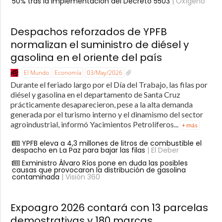
50% tras la implementación del Decreto 5503
| Oxígeno
Despachos reforzados de YPFB
normalizan el suministro de diésel y
gasolina en el oriente del país
El Mundo
Economía
03/May/2026
Durante el feriado largo por el Día del Trabajo, las filas por
diésel y gasolina en el departamento de Santa Cruz
prácticamente desaparecieron, pese a la alta demanda
generada por el turismo interno y el dinamismo del sector
agroindustrial, informó Yacimientos Petrolíferos...
+ más
YPFB eleva a 4,3 millones de litros de combustible el
despacho en La Paz para bajar las filas
| El Deber
Exministro Álvaro Ríos pone en duda las posibles
causas que provocaron la distribución de gasolina
contaminada
| Visión 360
Expoagro 2026 contará con 13 parcelas
demostrativas y 180 marcas