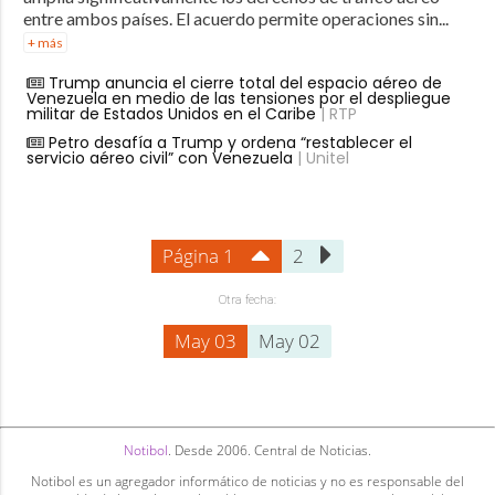
entre ambos países. El acuerdo permite operaciones sin...
+ más
Trump anuncia el cierre total del espacio aéreo de
Venezuela en medio de las tensiones por el despliegue
militar de Estados Unidos en el Caribe
| RTP
Petro desafía a Trump y ordena “restablecer el
servicio aéreo civil” con Venezuela
| Unitel
Página 1
2
Otra fecha:
May 03
May 02
Notibol
. Desde 2006. Central de Noticias.
Notibol es un agregador informático de noticias y no es responsable del