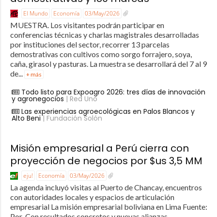
El Mundo
Economía
03/May/2026
MUESTRA. Los visitantes podrán participar en
conferencias técnicas y charlas magistrales desarrolladas
por instituciones del sector, recorrer 13 parcelas
demostrativas con cultivos como sorgo forrajero, soya,
caña, girasol y pasturas. La muestra se desarrollará del 7 al 9
de...
+ más
Todo listo para Expoagro 2026: tres días de innovación
y agronegocios
| Red Uno
Las experiencias agroecológicas en Palos Blancos y
Alto Beni
| Fundación Solón
Misión empresarial a Perú cierra con
proyección de negocios por $us 3,5 MM
eju!
Economía
03/May/2026
La agenda incluyó visitas al Puerto de Chancay, encuentros
con autoridades locales y espacios de articulación
empresarial La misión empresarial boliviana en Lima Fuente:
Por Con resultados concretos y nuevas alianzas