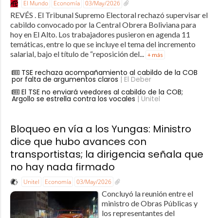
El Mundo
Economía
03/May/2026
REVÉS . El Tribunal Supremo Electoral rechazó supervisar el
cabildo convocado por la Central Obrera Boliviana para
hoy en El Alto. Los trabajadores pusieron en agenda 11
temáticas, entre lo que se incluye el tema del incremento
salarial, bajo el título de “reposición del...
+ más
TSE rechaza acompañamiento al cabildo de la COB
por falta de argumentos claros
| El Deber
El TSE no enviará veedores al cabildo de la COB;
Argollo se estrella contra los vocales
| Unitel
Bloqueo en vía a los Yungas: Ministro
dice que hubo avances con
transportistas; la dirigencia señala que
no hay nada firmado
Unitel
Economía
03/May/2026
Concluyó la reunión entre el
ministro de Obras Públicas y
los representantes del