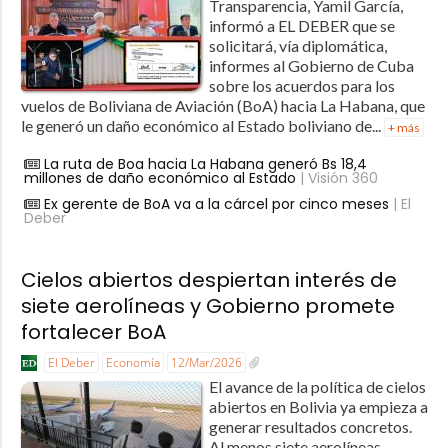
Transparencia, Yamil García,
informó a EL DEBER que se
solicitará, vía diplomática,
informes al Gobierno de Cuba
sobre los acuerdos para los
vuelos de Boliviana de Aviación (BoA) hacia La Habana, que
le generó un daño económico al Estado boliviano de...
+ más
La ruta de Boa hacia La Habana generó Bs 18,4
millones de daño económico al Estado
| Visión 360
Ex gerente de BoA va a la cárcel por cinco meses
| El
Deber
Cielos abiertos despiertan interés de
siete aerolíneas y Gobierno promete
fortalecer BoA
El Deber
Economía
12/Mar/2026
El avance de la política de cielos
abiertos en Bolivia ya empieza a
generar resultados concretos.
Al menos siete aerolíneas —