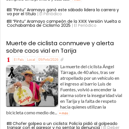
“Pintu” Aramayo ganó este sábado lidera la carrera y
va por el título
| El Periódico
“Pintu” Aramayo campeón de la XXIX Versión Vuelta a
Cochabamba de Ciclismo 2025
| El Periódico
Muerte de ciclista conmueve y alerta
sobre caos vial en Tarija
El País
Local
09/Feb/2026
La muerte del ciclista Ángel
Tárraga, de 40 años, tras ser
atropellado por un vehículo en
el ingreso al barrio Luis de
Fuentes, volvió a encender la
alarma sobre la inseguridad vial
en Tarija y la falta de respeto
hacia quienes utilizan la
bicicleta como medio de...
+ más
Chofer golpea a un ciclista: Policía pidió al golpeado
transar con el agresor y no sentar la denuncia
| El Deber