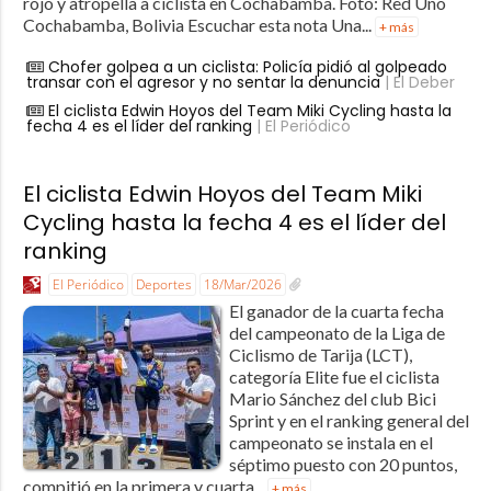
rojo y atropella a ciclista en Cochabamba. Foto: Red Uno
Cochabamba, Bolivia Escuchar esta nota Una...
+ más
Chofer golpea a un ciclista: Policía pidió al golpeado
transar con el agresor y no sentar la denuncia
| El Deber
El ciclista Edwin Hoyos del Team Miki Cycling hasta la
fecha 4 es el líder del ranking
| El Periódico
El ciclista Edwin Hoyos del Team Miki
Cycling hasta la fecha 4 es el líder del
ranking
El Periódico
Deportes
18/Mar/2026
El ganador de la cuarta fecha
del campeonato de la Liga de
Ciclismo de Tarija (LCT),
categoría Elite fue el ciclista
Mario Sánchez del club Bici
Sprint y en el ranking general del
campeonato se instala en el
séptimo puesto con 20 puntos,
compitió en la primera y cuarta...
+ más