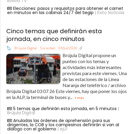
Bolivia TV
Elecciones: pasos y requisitos para obtener el carnet
en minutos en las cabinas 24/7 del Segip
| Éxito Noticias
Cinco temas que definirán esta
jornada, en cinco minutos
Brújula Digital
Sociedad
03/Jul/2026
Brújula Digital propone un
punteo con los temas y
actividades más interesantes
previstas para este viernes. Una
de las estaciones de la Línea
Naranja del teleférico / archivo
Brújula Digital 03 07 26 Este viernes, hay que poner los ojos
en la ALP, la terminal de buses y...
+ más
5 temas que definirán esta jornada, en 5 minutos
|
Brújula Digital
Anuladas las órdenes de aprehensión para sus
dirigentes, la COB y los campesinos definirán si van al
diálogo con el gobierno
| eju!