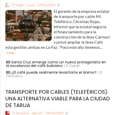
El Fulgor
Local
27/Feb/2026
El gerente de la empresa estatal
de transporte por cable Mi
Teleférico, Christian Rojas,
informó que la estatal negocia
el financiamiento para la
construcción de la línea Carmesí
y prevé ampliar la línea Café
esta gestión, ambas en La Paz. “Para este año tenemos...
+ más
Santa Cruz emerge como un nuevo protagonista en
la excelencia del café boliviano
| El Deber
¿El café puede realmente levantarte el ánimo?
| El
Periódico
TRANSPORTE POR CABLES (TELEFÉRICOS):
UNA ALTERNATIVA VIABLE PARA LA CIUDAD
DE TARIJA
El Periódico
Opinión
09/Feb/2026