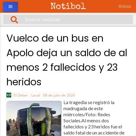
Notibol
Bolivia
menu
Vuelco de un bus en
Apolo deja un saldo de al
menos 2 fallecidos y 23
heridos
El Deber
Local
08 de julio de 2026
La tragedia se registró la
madrugada de este
miércoles/Foto: Redes
Sociales.Al menos dos
fallecidos y 23 heridos fue el
saldo fatal de un accidente de