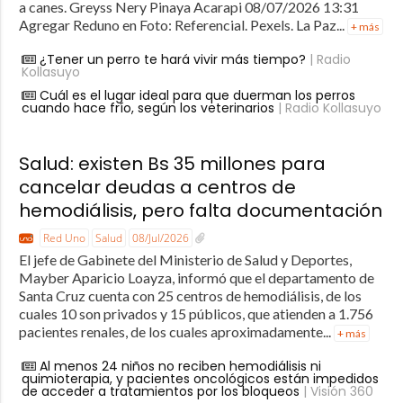
a canes. Greyss Nery Pinaya Acarapi 08/07/2026 13:31
Agregar Reduno en Foto: Referencial. Pexels. La Paz...
+ más
¿Tener un perro te hará vivir más tiempo?
| Radio
Kollasuyo
Cuál es el lugar ideal para que duerman los perros
cuando hace frío, según los veterinarios
| Radio Kollasuyo
Salud: existen Bs 35 millones para
cancelar deudas a centros de
hemodiálisis, pero falta documentación
Red Uno
Salud
08/Jul/2026
El jefe de Gabinete del Ministerio de Salud y Deportes,
Mayber Aparicio Loayza, informó que el departamento de
Santa Cruz cuenta con 25 centros de hemodiálisis, de los
cuales 10 son privados y 15 públicos, que atienden a 1.756
pacientes renales, de los cuales aproximadamente...
+ más
Al menos 24 niños no reciben hemodiálisis ni
quimioterapia, y pacientes oncológicos están impedidos
de acceder a tratamientos por los bloqueos
| Visión 360