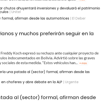
r chutos ahuyentará inversiones y devaluará el patrimonio
ículos
| Unitel
r) formal, afirman desde las automotrices
| El Deber
vianos y muchos preferirán seguir en la
a Freddy Koch expresó su rechazo ante cualquier proyecto de
culos indocumentados en Bolivia. Advirtió sobre las graves
 sociales de esta medida. “Estos vehículos han...
+ más
ería una patada al (sector) formal, afirman desde las
 en choferes y abre debate en la ALP
| Urgente
atada al (sector) formal, afirman desde