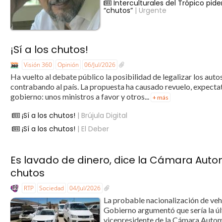
Interculturales del Trópico pid
“chutos”
| Urgente
¡Sí a los chutos!
Visión 360
Opinión
06/Jul/2026
Ha vuelto al debate público la posibilidad de legalizar los a
contrabando al país. La propuesta ha causado revuelo, expectati
gobierno: unos ministros a favor y otros...
+ más
¡Sí a los chutos!
| Brújula Digital
¡Sí a los chutos!
| El Deber
Es lavado de dinero, dice la Cámara Auto
chutos
RTP
Sociedad
04/Jul/2026
La probable nacionalización de veh
Gobierno argumentó que sería la úl
vicepresidente de la Cámara Automo