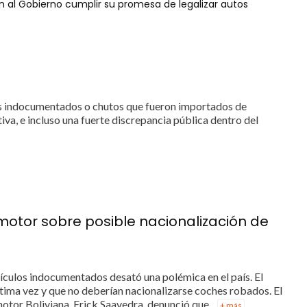
en al Gobierno cumplir su promesa de legalizar autos
utos indocumentados o chutos que fueron importados de
va, e incluso una fuerte discrepancia pública dentro del
motor sobre posible nacionalización de
ículos indocumentados desató una polémica en el país. El
tima vez y que no deberían nacionalizarse coches robados. El
tor Boliviana, Erick Saavedra, denunció que...
+ más