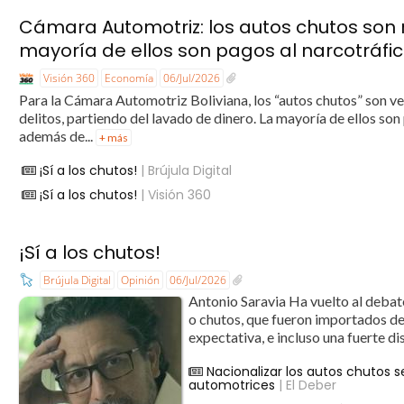
Cámara Automotriz: los autos chutos son r
mayoría de ellos son pagos al narcotráfi
Visión 360
Economía
06/Jul/2026
Para la Cámara Automotriz Boliviana, los “autos chutos” son veh
delitos, partiendo del lavado de dinero. La mayoría de ellos son
además de...
+ más
¡Sí a los chutos!
| Brújula Digital
¡Sí a los chutos!
| Visión 360
¡Sí a los chutos!
Brújula Digital
Opinión
06/Jul/2026
Antonio Saravia ​Ha vuelto al debat
o chutos, que fueron importados de
expectativa, e incluso una fuerte d
Nacionalizar los autos chutos s
automotrices
| El Deber