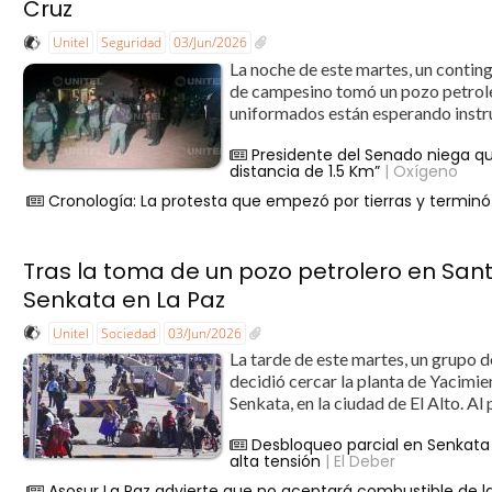
Cruz
Unitel
Seguridad
03/Jun/2026
La noche de este martes, un conting
de campesino tomó un pozo petroler
uniformados están esperando instru
Presidente del Senado niega qu
distancia de 1.5 Km”
| Oxígeno
Cronología: La protesta que empezó por tierras y terminó
Tras la toma de un pozo petrolero en Sant
Senkata en La Paz
Unitel
Sociedad
03/Jun/2026
La tarde de este martes, un grupo 
decidió cercar la planta de Yacimie
Senkata, en la ciudad de El Alto. Al
Desbloqueo parcial en Senkata 
alta tensión
| El Deber
Asosur La Paz advierte que no aceptará combustible de la 