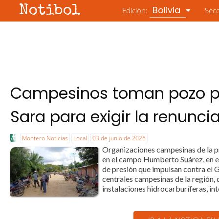
Notibol
Bolivia
Edición:
Sec
Campesinos toman pozo pe
Sara para exigir la renunci
Montero Noticias
Local
03 de junio de 2026
Organizaciones campesinas de la p
en el campo Humberto Suárez, en el
de presión que impulsan contra el G
centrales campesinas de la región, 
instalaciones hidrocarburíferas, in