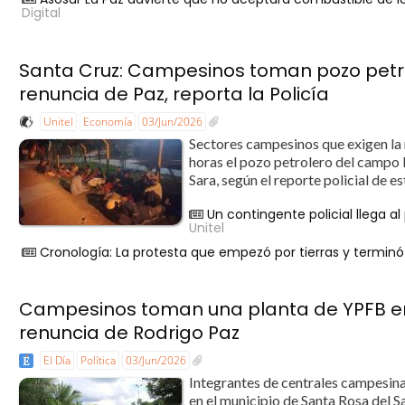
Digital
Santa Cruz: Campesinos toman pozo petrol
renuncia de Paz, reporta la Policía
Unitel
Economía
03/Jun/2026
Sectores campesinos que exigen la 
horas el pozo petrolero del campo 
Sara, según el reporte policial de e
Un contingente policial llega 
Unitel
Cronología: La protesta que empezó por tierras y terminó
Campesinos toman una planta de YPFB en 
renuncia de Rodrigo Paz
El Día
Política
03/Jun/2026
Integrantes de centrales campesina
en el municipio de Santa Rosa del S