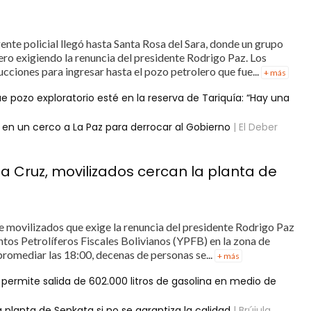
ente policial llegó hasta Santa Rosa del Sara, donde un grupo
o exigiendo la renuncia del presidente Rodrigo Paz. Los
cciones para ingresar hasta el pozo petrolero que fue...
+ más
e pozo exploratorio esté en la reserva de Tariquía: “Hay una
 en un cerco a La Paz para derrocar al Gobierno
| El Deber
a Cruz, movilizados cercan la planta de
de movilizados que exige la renuncia del presidente Rodrigo Paz
ntos Petrolíferos Fiscales Bolivianos (YPFB) en la zona de
 promediar las 18:00, decenas de personas se...
+ más
permite salida de 602.000 litros de gasolina en medio de
planta de Senkata si no se garantiza la calidad
| Brújula