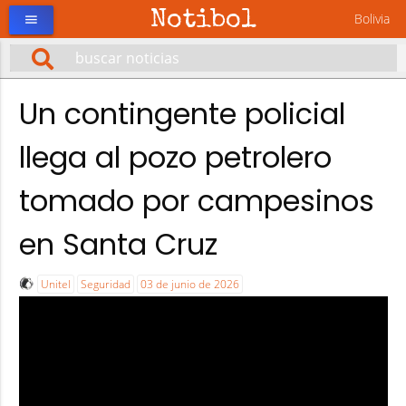
Notibol
Bolivia
menu
Un contingente policial
llega al pozo petrolero
tomado por campesinos
en Santa Cruz
Unitel
Seguridad
03 de junio de 2026