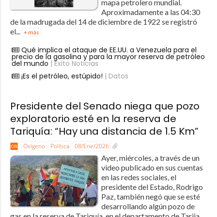
mapa petrolero mundial.
Aproximadamente a las 04:30
de la madrugada del 14 de diciembre de 1922 se registró
el...
+ más
Qué implica el ataque de EE.UU. a Venezuela para el
precio de la gasolina y para la mayor reserva de petróleo
del mundo
| Éxito Noticias
¡Es el petróleo, estúpido!
| Datos
Presidente del Senado niega que pozo
exploratorio esté en la reserva de
Tariquía: “Hay una distancia de 1.5 Km”
Oxígeno
Política
08/Ene/2026
Ayer, miércoles, a través de un
video publicado en sus cuentas
en las redes sociales, el
presidente del Estado, Rodrigo
Paz, también negó que se esté
desarrollando algún pozo de
gas en la reserva de Tariquía, en el departamento de Tarija.