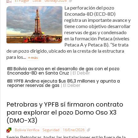
El Fulgor
Local
06/May/2026
La perforación del pozo
Enconada-8D (ECD-8D)
registra un importante avance y
tiene como objetivo desarrollar
reservas de gas y condensado
en la formación Petaca (niveles
Petaca A y Petaca B). “Se trata
de un pozo dirigido, ubicado en la cresta de la estructura
para los...
+ más
Bolivia avanza en el desarrollo de gas con el pozo
Enconada-8D en Santa Cruz
| El Deber
YPFB Andina ejecuta $us 86,3 millones y apunta a
reponer reservas de gas
| El Deber
Petrobras y YPFB sí firmaron contrato
para explorar el pozo Domo Oso X3
(DMO-X3)
Bolivia Verifica
Seguridad
16/Ene/2026
Según Petrobras, todas las instalaciones están fuera de la