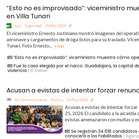
“Esto no es improvisado”: viceministro m
en Villa Tunari
eju!
Seguridad
26/Abr/2026
El viceministro Ernesto Justiniano mostró imágenes del operativ
aeronave y cargamentos de droga listos para su traslado. Vice
Tunari. Foto Ernesto...
+ más
“Esto no es improvisado”: viceministro muestra cómo oper
Fue la casa elegida por el narco: Guadalajara, la capital
violencia
| El Deber
Acusan a evistas de intentar forzar renunc
Go Communication
Política
25/Feb/2026
Acusan a evistas de intentar forza
25, 2026 El candidato a la alcaldía
evistas amenazaron con multas y exp
Se registran 34.618 candidatos 
conocerá a los habilitados
| Agenc