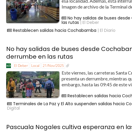
esa localidad. Además, está interr
Imagen de archivo de la Terminal d
No hay salidas de buses desd
las rutas
| El Deber
Restablecen salidas hacia Cochabamba
| El Diario
No hay salidas de buses desde Cochabam
derrumbe en las rutas
El Deber
Local
21/Nov/2025
Este viernes, las carreteras Santa
presenta un derrumbre, mientras que
embargo, hasta las 09:45 de este vie
Restablecen salidas hacia C
Terminales de La Paz y El Alto suspenden salidas hacia 
Digital
Pascuala Nogales cultiva esperanza en las