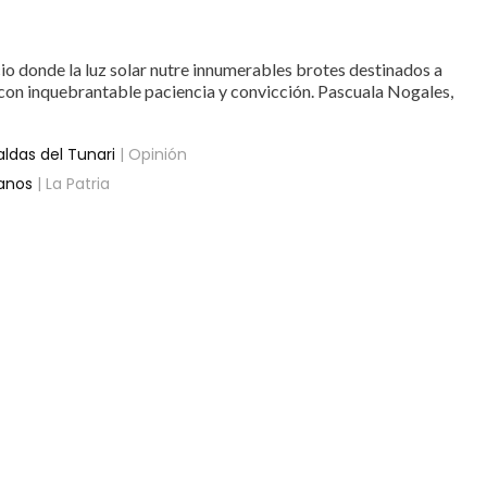
cio donde la luz solar nutre innumerables brotes destinados a
 con inquebrantable paciencia y convicción. Pascuala Nogales,
aldas del Tunari
| Opinión
ranos
| La Patria