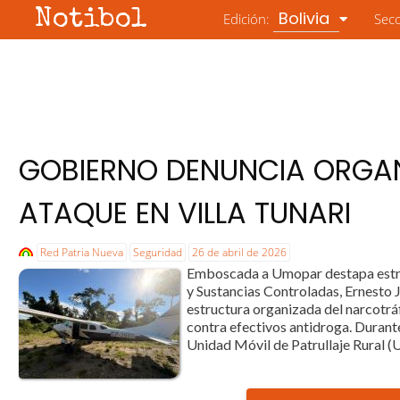
Notibol
Bolivia
Edición:
Sec
GOBIERNO DENUNCIA ORGAN
ATAQUE EN VILLA TUNARI
Red Patria Nueva
Seguridad
26 de abril de 2026
Emboscada a Umopar destapa estruct
y Sustancias Controladas, Ernesto J
estructura organizada del narcotrá
contra efectivos antidroga. Durante
Unidad Móvil de Patrullaje Rural 