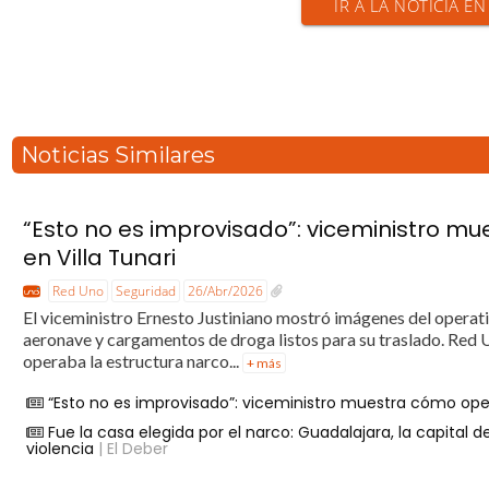
IR A LA NOTICIA E
Noticias Similares
“Esto no es improvisado”: viceministro m
en Villa Tunari
Red Uno
Seguridad
26/Abr/2026
El viceministro Ernesto Justiniano mostró imágenes del operativ
aeronave y cargamentos de droga listos para su traslado. Red
operaba la estructura narco...
+ más
“Esto no es improvisado”: viceministro muestra cómo oper
Fue la casa elegida por el narco: Guadalajara, la capital
violencia
| El Deber