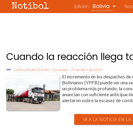
Notibol
Bolivia
Edición:
Sec
Cuando la reacción llega t
La Estrella del Oriente
Sociedad
26 de abril de 2026
El incremento en los despachos de d
Bolivianos (YPFB) puede ser una s
un problema más profundo: la const
anuncian con suficiente anticipaci
alertaron sobre la escasez de combus
IR A LA NOTICIA EN LA