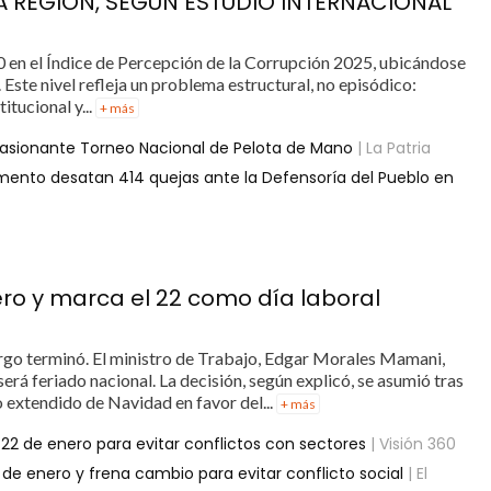
LA REGIÓN, SEGÚN ESTUDIO INTERNACIONAL
 en el Índice de Percepción de la Corrupción 2025, ubicándose
Este nivel refleja un problema estructural, no episódico:
itucional y...
+ más
pasionante Torneo Nacional de Pelota de Mano
| La Patria
imento desatan 414 quejas ante la Defensoría del Pueblo en
ero y marca el 22 como día laboral
argo terminó. El ministro de Trabajo, Edgar Morales Mamani,
erá feriado nacional. La decisión, según explicó, se asumió tras
do extendido de Navidad en favor del...
+ más
22 de enero para evitar conflictos con sectores
| Visión 360
2 de enero y frena cambio para evitar conflicto social
| El