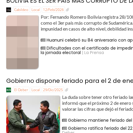
BOLIVIA ES EL 3ER PAÍS MÁS CORRUPTO DE 
Cabildeo
Local
12/Feb/2026
Por: Fernando Romero Bolivia registra 28/100
como el 3er país más corrupto de Sudamérica. 
impunidad en casos de alto nivel, debilidad inst
Huanuni celebró su 84 aniversario con a
Dificultades con el certificado de imped
la jornada electoral
| La Prensa
Gobierno dispone feriado para el 2 de en
El Deber
Local
29/Dic/2025
La duda sobre tener otro feriado l
informó que el próximo 2 de enero s
valorar las cifras que dejó el feria
Gobierno mantiene feriado del 
Gobierno ratifica feriado del 2
Deber