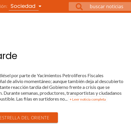
Sociedad
ción:
arde
iésel por parte de Yacimientos Petrolíferos Fiscales
eñal de alivio momentáneo; aunque también deja al descubierto
ante reacción tardía del Gobierno frente a crisis que se
ón. Durante semanas, productores, transportistas y ciudadanos
tible. Las filas en surtidores no...
+ Leer noticia completa
 ESTRELLA DEL ORIENTE