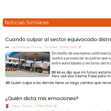
Noticias Similares
Cuando culpar al sector equivocado distr
La Estrella del Oriente
Sociedad
02/Abr/2026
En medio de una nueva controversia
vuelve a presenciar un patrón que s
entre autoridades y sectores del tra
Mi ex dijo que mi futuro estaría
Pero usé esa misma frase para 
Quien culpa a los demás tiene un largo camino que recor
¿Quién dicta mis emociones?
Datos
Política
27/Mar/2026