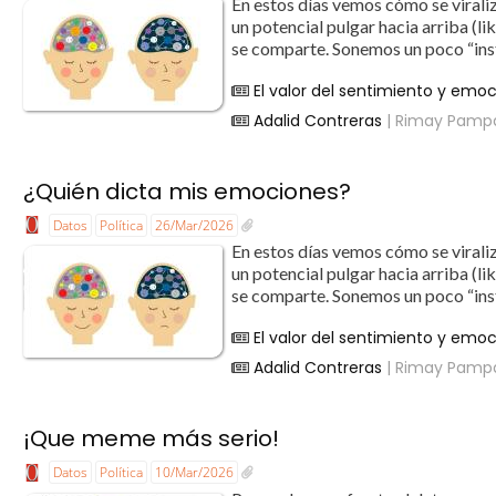
En estos días vemos cómo se viraliz
un potencial pulgar hacia arriba (li
se comparte. Sonemos un poco “insti
El valor del sentimiento y emo
Adalid Contreras
| Rimay Pamp
¿Quién dicta mis emociones?
Datos
Política
26/Mar/2026
En estos días vemos cómo se viraliz
un potencial pulgar hacia arriba (li
se comparte. Sonemos un poco “insti
El valor del sentimiento y emo
Adalid Contreras
| Rimay Pamp
¡Que meme más serio!
Datos
Política
10/Mar/2026