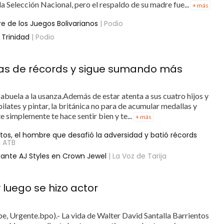
a Selección Nacional, pero el respaldo de su madre fue...
+ más
bre de los Juegos Bolivarianos
| Podio
 Trinidad
| Podio
as de récords y sigue sumando más
 abuela a la usanza.Además de estar atenta a sus cuatro hijos y
 pilates y pintar, la británica no para de acumular medallas y
 simplemente te hace sentir bien y te...
+ más
tos, el hombre que desafió la adversidad y batió récords
| ATB
a ante AJ Styles en Crown Jewel
| La Voz de Tarija
luego se hizo actor
e, Urgente.bpo).- La vida de Walter David Santalla Barrientos