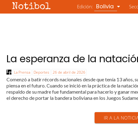
Notibol
Bolivia
Edición:
Sec
La esperanza de la natació
La Prensa
Deportes
26 de abril de 2026
Comenzó a batir récords nacionales desde que tenía 13 años, su
piensa en el futuro. Cuando se inició en la práctica de la natac
respaldo de su madre fue fundamental para hacerlo y ganar me
el derecho de portar la bandera boliviana en los Juegos Sudame
IR A LA NOTICI