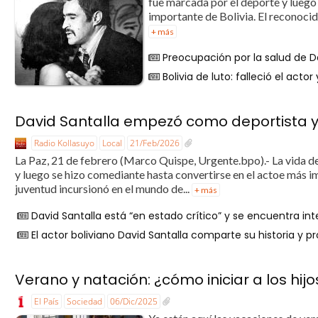
fue marcada por el deporte y luego
importante de Bolivia. El reconocid
+ más
Preocupación por la salud de D
Bolivia de luto: falleció el act
David Santalla empezó como deportista y 
Radio Kollasuyo
Local
21/Feb/2026
La Paz, 21 de febrero (Marco Quispe, Urgente.bpo).- La vida d
y luego se hizo comediante hasta convertirse en el actoe más im
juventud incursionó en el mundo de...
+ más
David Santalla está “en estado crítico” y se encuentra in
El actor boliviano David Santalla comparte su historia y p
Verano y natación: ¿cómo iniciar a los hij
El País
Sociedad
06/Dic/2025