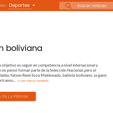
Deportes
ción:
n boliviana
 objetivo es seguir en competencia a nivel internacional y
ión no pensó formar parte de la Selección Nacional, pero el
dallas.Yatsen René Soza Maldonado, bañista boliviano, se ganó
ricanos...
+ Leer noticia completa
A EN LA PRENSA