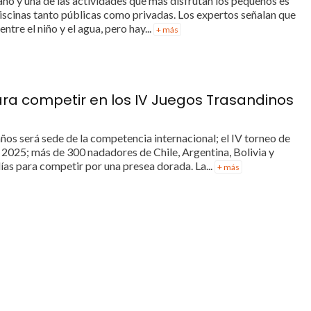
ano y una de las actividades que más disfrutan los pequeños es
piscinas tanto públicas como privadas. Los expertos señalan que
entre el niño y el agua, pero hay...
+ más
ara competir en los IV Juegos Trasandinos
ños será sede de la competencia internacional; el IV torneo de
 2025; más de 300 nadadores de Chile, Argentina, Bolivia y
ías para competir por una presea dorada. La...
+ más