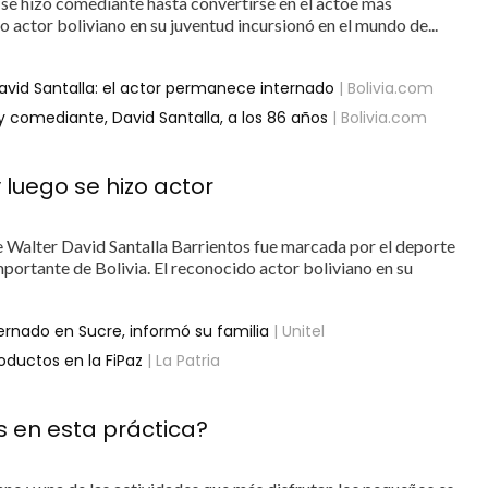
 se hizo comediante hasta convertirse en el actoe más
o actor boliviano en su juventud incursionó en el mundo de...
avid Santalla: el actor permanece internado
| Bolivia.com
or y comediante, David Santalla, a los 86 años
| Bolivia.com
luego se hizo actor
e Walter David Santalla Barrientos fue marcada por el deporte
portante de Bolivia. El reconocido actor boliviano en su
ternado en Sucre, informó su familia
| Unitel
roductos en la FiPaz
| La Patria
os en esta práctica?