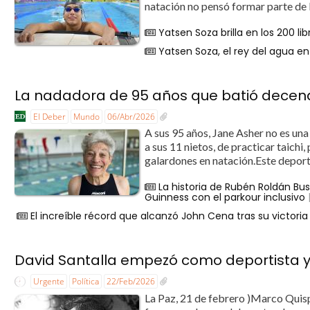
natación no pensó formar parte de l
Yatsen Soza brilla en los 200 li
Yatsen Soza, el rey del agua en
La nadadora de 95 años que batió decen
El Deber
Mundo
06/Abr/2026
A sus 95 años, Jane Asher no es una
a sus 11 nietos, de practicar taichi,
galardones en natación.Este deporte
La historia de Rubén Roldán Bus
Guinness con el parkour inclusivo
El increíble récord que alcanzó John Cena tras su victori
David Santalla empezó como deportista y 
Urgente
Política
22/Feb/2026
La Paz, 21 de febrero )Marco Quisp