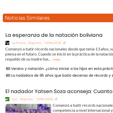
Noticias Similares
La esperanza de la natación boliviana
La Prensa
Deportes
14/Abr/2026
Comenzó a batir récords nacionales desde que tenía 13 años, su
piensa en el futuro. Cuando se inició en la práctica de la natac
respaldo de su madre fue...
+ más
Verano y natación: ¿cómo iniciar a los hijos en esta práct
La nadadora de 95 años que batió decenas de récords 
El nadador Yatsen Soza aconseja: Cuanto
eju!
Deportes
14/Abr/2026
Comenzó a batir récords nacionales
competencia a nivel internacional y 