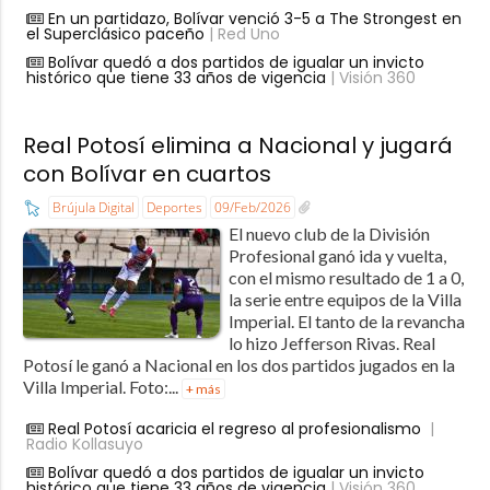
En un partidazo, Bolívar venció 3-5 a The Strongest en
el Superclásico paceño
| Red Uno
Bolívar quedó a dos partidos de igualar un invicto
histórico que tiene 33 años de vigencia
| Visión 360
Real Potosí elimina a Nacional y jugará
con Bolívar en cuartos
Brújula Digital
Deportes
09/Feb/2026
El nuevo club de la División
Profesional ganó ida y vuelta,
con el mismo resultado de 1 a 0,
la serie entre equipos de la Villa
Imperial. El tanto de la revancha
lo hizo Jefferson Rivas. Real
Potosí le ganó a Nacional en los dos partidos jugados en la
Villa Imperial. Foto:...
+ más
Real Potosí acaricia el regreso al profesionalismo
|
Radio Kollasuyo
Bolívar quedó a dos partidos de igualar un invicto
histórico que tiene 33 años de vigencia
| Visión 360