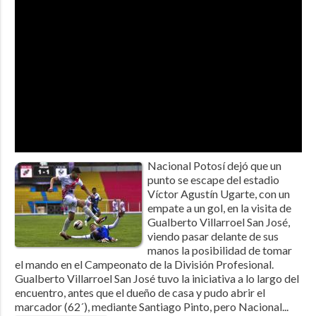
Nacional Potosí dejó que un
punto se escape del estadio
Víctor Agustín Ugarte, con un
empate a un gol, en la visita de
Gualberto Villarroel San José,
viendo pasar delante de sus
manos la posibilidad de tomar
el mando en el Campeonato de la División Profesional.
Gualberto Villarroel San José tuvo la iniciativa a lo largo del
encuentro, antes que el dueño de casa y pudo abrir el
marcador (62´), mediante Santiago Pinto, pero Nacional...