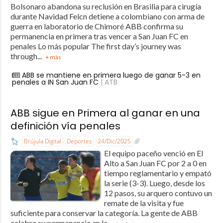
Bolsonaro abandona su reclusión en Brasilia para cirugía
durante Navidad Felcn detiene a colombiano con arma de
guerra en laboratorio de Chimoré ABB confirma su
permanencia en primera tras vencer a San Juan FC en
penales Lo más popular The first day’s journey was
through...
+ más
ABB se mantiene en primera luego de ganar 5-3 en
penales a IN San Juan FC
| ATB
ABB sigue en Primera al ganar en una
definición vía penales
Brújula Digital
Deportes
24/Dic/2025
El equipo paceño venció en El
Alto a San Juan FC por 2 a 0 en
tiempo reglamentario y empató
la serie (3-3). Luego, desde los
12 pasos, su arquero contuvo un
remate de la visita y fue
suficiente para conservar la categoría. La gente de ABB
celebra su permanencia en la...