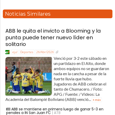
Noticias Similares
ABB le quita el invicto a Blooming y la
punta puede tener nuevo líder en
solitario
eju!
Deportes
26/Abr/2026
Venció por 3-2 este sábado en
un partidazo en El Alto, donde
ambos equipos no se guardaron
nada en la cancha a pesar de la
fuerte lluvia que hubo.
Jugadores de ABB celebran el
tanto de Chumacero. / Foto:
APG / Fuente: / Videos: La
Academia del Balompié Boliviano (ABB) venció...
+ más
ABB se mantiene en primera luego de ganar 5-3 en
penales a IN San Juan FC
| ATB