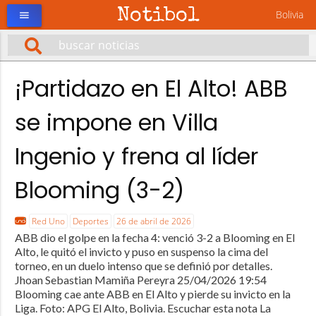
Notibol
Bolivia
menu
¡Partidazo en El Alto! ABB
se impone en Villa
Ingenio y frena al líder
Blooming (3-2)
Red Uno
Deportes
26 de abril de 2026
ABB dio el golpe en la fecha 4: venció 3-2 a Blooming en El
Alto, le quitó el invicto y puso en suspenso la cima del
torneo, en un duelo intenso que se definió por detalles.
Jhoan Sebastian Mamiña Pereyra 25/04/2026 19:54
Blooming cae ante ABB en El Alto y pierde su invicto en la
Liga. Foto: APG El Alto, Bolivia. Escuchar esta nota La