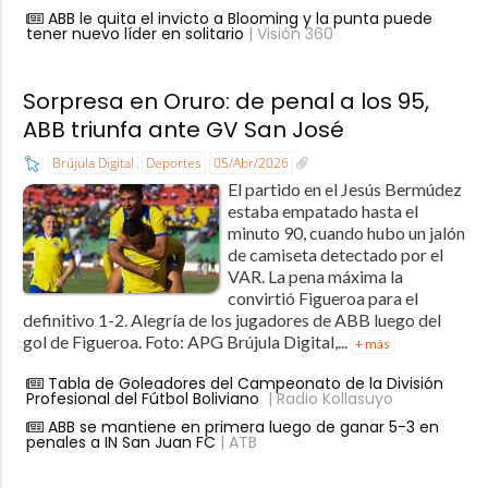
ABB le quita el invicto a Blooming y la punta puede
tener nuevo líder en solitario
| Visión 360
Sorpresa en Oruro: de penal a los 95,
ABB triunfa ante GV San José
Brújula Digital
Deportes
05/Abr/2026
El partido en el Jesús Bermúdez
estaba empatado hasta el
minuto 90, cuando hubo un jalón
de camiseta detectado por el
VAR. La pena máxima la
convirtió Figueroa para el
definitivo 1-2. Alegría de los jugadores de ABB luego del
gol de Figueroa. Foto: APG Brújula Digital,...
+ más
Tabla de Goleadores del Campeonato de la División
Profesional del Fútbol Boliviano
| Radio Kollasuyo
ABB se mantiene en primera luego de ganar 5-3 en
penales a IN San Juan FC
| ATB