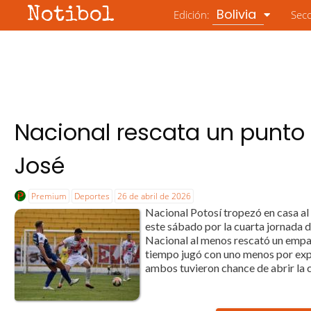
Notibol
Bolivia
Edición:
Sec
Nacional rescata un punto
José
Premium
Deportes
26 de abril de 2026
Nacional Potosí tropezó en casa al 
este sábado por la cuarta jornada de
Nacional al menos rescató un empa
tiempo jugó con uno menos por expu
ambos tuvieron chance de abrir la c