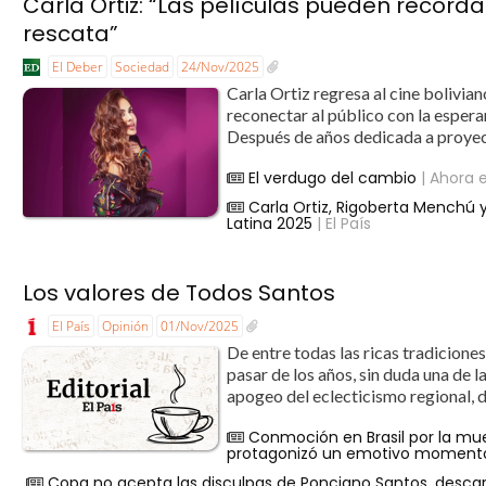
Carla Ortiz: “Las películas pueden record
rescata”
El Deber
Sociedad
24/Nov/2025
Carla Ortiz regresa al cine bolivi
reconectar al público con la esperan
Después de años dedicada a proyec
El verdugo del cambio
| Ahora e
Carla Ortiz, Rigoberta Menchú y
Latina 2025
| El País
Los valores de Todos Santos
El País
Opinión
01/Nov/2025
De entre todas las ricas tradiciones
pasar de los años, sin duda una de l
apogeo del eclecticismo regional, d
Conmoción en Brasil por la muer
protagonizó un emotivo momento
Copa no acepta las disculpas de Ponciano Santos, descar