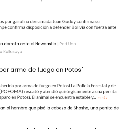
los por gasolina derramada Juan Godoy confirma su
e confirma disposición a defender Bolivia con fuerza ante
na derrota ante el Newcastle
| Red Uno
io Kollasuyo
 por arma de fuego en Potosí
erida por arma de fuego en Potosí La Policía Forestal y de
(POFOMA) rescató y atendió quirúrgicamente a una perrita
sparo en Potosí. El animal se encuentra estable y...
+ más
scan al hombre que pisó la cabeza de Shasha, una perrita de