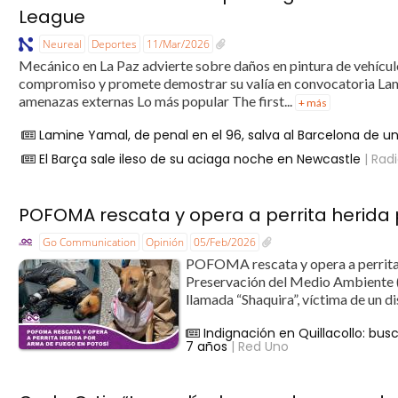
League
Neureal
Deportes
11/Mar/2026
Mecánico en La Paz advierte sobre daños en pintura de vehícu
compromiso y promete demostrar su valía en convocatoria Lamp
amenazas externas Lo más popular The first...
+ más
Lamine Yamal, de penal en el 96, salva al Barcelona de u
El Barça sale ileso de su aciaga noche en Newcastle
| Rad
POFOMA rescata y opera a perrita herida
Go Communication
Opinión
05/Feb/2026
POFOMA rescata y opera a perrita h
Preservación del Medio Ambiente 
llamada “Shaquira”, víctima de un di
Indignación en Quillacollo: bu
7 años
| Red Uno