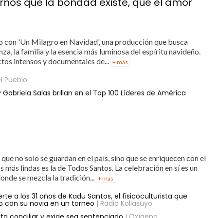
arnos que la bondad existe, que el amor
ano con 'Un Milagro en Navidad', una producción que busca
za, la familia y la esencia más luminosa del espíritu navideño.
tos intensos y documentales de...
+ más
l Pueblo
 Gabriela Salas brillan en el Top 100 Líderes de América
 que no solo se guardan en el país, sino que se enriquecen con el
as más lindas es la de Todos Santos. La celebración en sí es un
onde se mezcla la tradición...
+ más
te a los 31 años de Kadu Santos, el fisicoculturista que
 con su novia en un torneo
| Radio Kollasuyo
ta conciliar y exige sea sentenciado
| Oxígeno