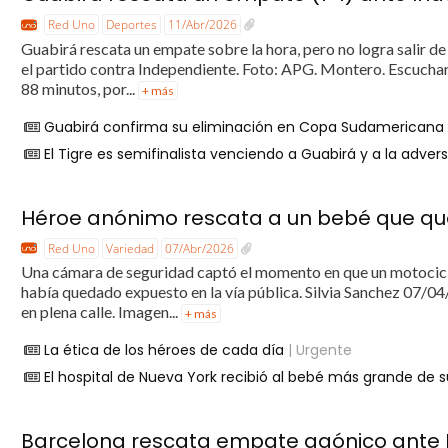
Red Uno
Deportes
11/Abr/2026
Guabirá rescata un empate sobre la hora, pero no logra salir d
el partido contra Independiente. Foto: APG. Montero. Escuchar e
88 minutos, por...
+ más
Guabirá confirma su eliminación en Copa Sudamericana tra
El Tigre es semifinalista venciendo a Guabirá y a la adver
Héroe anónimo rescata a un bebé que que
Red Uno
Variedad
07/Abr/2026
Una cámara de seguridad captó el momento en que un motocicli
había quedado expuesto en la vía pública. Silvia Sanchez 07/
en plena calle. Imagen...
+ más
La ética de los héroes de cada día
| Urgente
El hospital de Nueva York recibió al bebé más grande de su
Barcelona rescata empate agónico ante