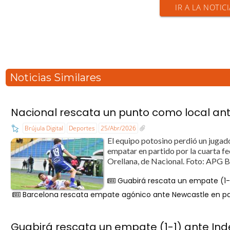
IR A LA NOTIC
Noticias Similares
Nacional rescata un punto como local an
Brújula Digital
Deportes
25/Abr/2026
El equipo potosino perdió un jugad
empatar en partido por la cuarta fec
Orellana, de Nacional. Foto: APG B
Guabirá rescata un empate (1-
Barcelona rescata empate agónico ante Newcastle en p
Guabirá rescata un empate (1-1) ante In