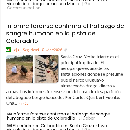
vinculado a droga, armas y a Marset
| Go
Communication
Informe forense confirma el hallazgo de
sangre humana en la pista de
Coloradillo
eju!
Seguridad
01/Abr/2026
Santa Cruz. Yerko Iriarte es el
principal implicado. El
aeroparque es una de las
instalaciones donde se presume
que el narco uruguayo
almacenaba droga, dinero y
armas. Los informes forenses son del caso de desaparición
del abogado Lorgio Saucedo. Por Carlos Quisbert Fuente:
Una...
+ más
Informe forense confirma el hallazgo de sangre
humana en la pista de Coloradillo
| El Deber
El aeródromo Coloradillo en Santa Cruz estuvo
vinculado a droga, armas y a Marset
| Go