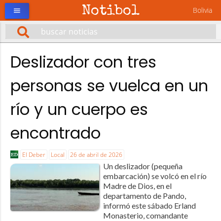
Notibol
Bolivia
menu
Deslizador con tres
personas se vuelca en un
río y un cuerpo es
encontrado
El Deber
Local
26 de abril de 2026
Un deslizador (pequeña
embarcación) se volcó en el río
Madre de Dios, en el
departamento de Pando,
informó este sábado Erland
Monasterio, comandante