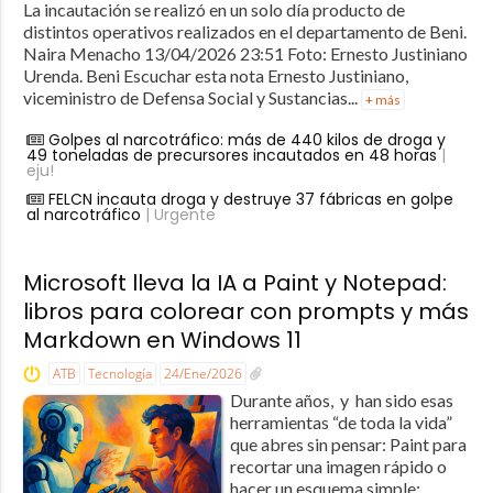
La incautación se realizó en un solo día producto de
distintos operativos realizados en el departamento de Beni.
Naira Menacho 13/04/2026 23:51 Foto: Ernesto Justiniano
Urenda. Beni Escuchar esta nota Ernesto Justiniano,
viceministro de Defensa Social y Sustancias...
+ más
Golpes al narcotráfico: más de 440 kilos de droga y
49 toneladas de precursores incautados en 48 horas
|
eju!
FELCN incauta droga y destruye 37 fábricas en golpe
al narcotráfico
| Urgente
Microsoft lleva la IA a Paint y Notepad:
libros para colorear con prompts y más
Markdown en Windows 11
ATB
Tecnología
24/Ene/2026
Durante años, y han sido esas
herramientas “de toda la vida”
que abres sin pensar: Paint para
recortar una imagen rápido o
hacer un esquema simple;