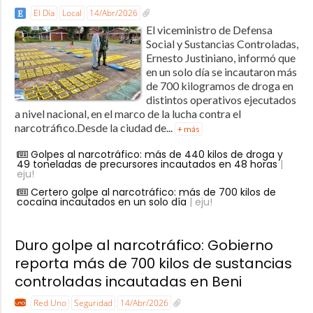
El Día
Local
14/Abr/2026
El viceministro de Defensa
Social y Sustancias Controladas,
Ernesto Justiniano, informó que
en un solo día se incautaron más
de 700 kilogramos de droga en
distintos operativos ejecutados
a nivel nacional, en el marco de la lucha contra el
narcotráfico.Desde la ciudad de...
+ más
Golpes al narcotráfico: más de 440 kilos de droga y
49 toneladas de precursores incautados en 48 horas
|
eju!
Certero golpe al narcotráfico: más de 700 kilos de
cocaína incautados en un solo día
| eju!
Duro golpe al narcotráfico: Gobierno
reporta más de 700 kilos de sustancias
controladas incautadas en Beni
Red Uno
Seguridad
14/Abr/2026