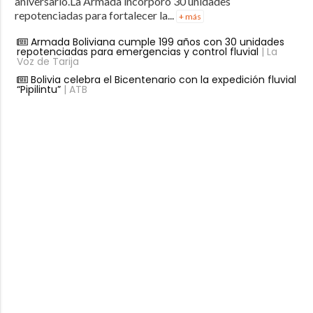
aniversario.La Armada incorporó 30 unidades
repotenciadas para fortalecer la...
+ más
Armada Boliviana cumple 199 años con 30 unidades
repotenciadas para emergencias y control fluvial
| La
Voz de Tarija
Bolivia celebra el Bicentenario con la expedición fluvial
“Pipilintu”
| ATB