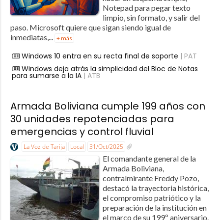
Notepad para pegar texto
limpio, sin formato, y salir del
paso. Microsoft quiere que sigan siendo igual de
inmediatas,...
+ más
Windows 10 entra en su recta final de soporte
| PAT
Windows deja atrás la simplicidad del Bloc de Notas
para sumarse a la IA
| ATB
Armada Boliviana cumple 199 años con
30 unidades repotenciadas para
emergencias y control fluvial
La Voz de Tarija
Local
31/Oct/2025
El comandante general de la
Armada Boliviana,
contralmirante Freddy Pozo,
destacó la trayectoria histórica,
el compromiso patriótico y la
preparación de la institución en
el marco de su 199º aniversario.