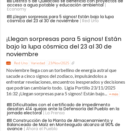
Distrito 5 de Quillacollo se beneficia con proyectos de
acceso a agua potable y educación ambiental
|
Economy
¡Llegan sorpresas para 5 signos! Están bajo la lupa
cósmica del 23 al 30 de noviembre
| Red Uno
¡Llegan sorpresas para 5 signos! Están
bajo la lupa cósmica del 23 al 30 de
noviembre
Red Uno
Variedad
23/Nov/2025
Noviembre llega con un torbellino de energía astral que
sacude a cinco signos del zodiaco, impulsándolos a
enfrentar revelaciones, encuentros inesperados y decisiones
que podrían cambiarlo todo. Ligia Portillo 23/11/2025
16:32 ¡Llegan sorpresas para 5 signos! Están bajo...
+ más
Dificultades con el certificado de impedimento
desatan 414 quejas ante la Defensoría del Pueblo en la
jornada electoral
| La Prensa
Construcción de la Planta de Almacenamiento y
Balanceado de Maíz en Monteagudo alcanza al 90% de
avance
| Ahora el Pueblo