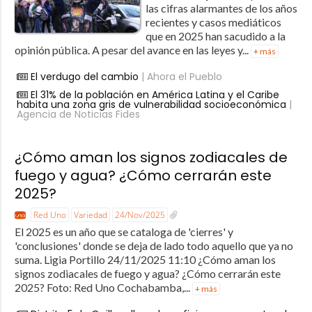
las cifras alarmantes de los años
recientes y casos mediáticos
que en 2025 han sacudido a la
opinión pública. A pesar del avance en las leyes y...
+ más
El verdugo del cambio
| Ahora el Pueblo
El 31% de la población en América Latina y el Caribe
habita una zona gris de vulnerabilidad socioeconómica
|
Agencia de Noticias Fides
¿Cómo aman los signos zodiacales de
fuego y agua? ¿Cómo cerrarán este
2025?
Red Uno
Variedad
24/Nov/2025
El 2025 es un año que se cataloga de 'cierres' y
'conclusiones' donde se deja de lado todo aquello que ya no
suma. Ligia Portillo 24/11/2025 11:10 ¿Cómo aman los
signos zodiacales de fuego y agua? ¿Cómo cerrarán este
2025? Foto: Red Uno Cochabamba,...
+ más