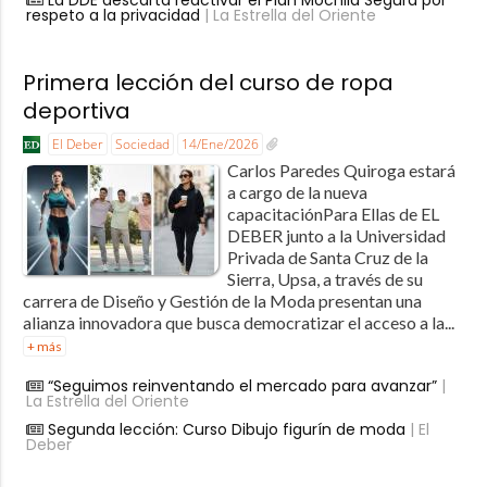
La DDE descarta reactivar el Plan Mochila Segura por
respeto a la privacidad
| La Estrella del Oriente
Primera lección del curso de ropa
deportiva
El Deber
Sociedad
14/Ene/2026
Carlos Paredes Quiroga estará
a cargo de la nueva
capacitaciónPara Ellas de EL
DEBER junto a la Universidad
Privada de Santa Cruz de la
Sierra, Upsa, a través de su
carrera de Diseño y Gestión de la Moda presentan una
alianza innovadora que busca democratizar el acceso a la...
+ más
“Seguimos reinventando el mercado para avanzar”
|
La Estrella del Oriente
Segunda lección: Curso Dibujo figurín de moda
| El
Deber