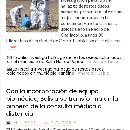
hallazgo de restos óseos
humanos, presuntamente de una
mujer, encontrados en la
comunidad Rancho Caracila,
ubicada en San Pedro de
Challacollo, a unos 30
kilómetros de la ciudad de Oruro. El objetivo es esclarecer...
+ más
Fiscalía investiga hallazgo de restos óseos calcinados
en el municipio de Bella Flor de Pando
| La Voz de Tarija
La Fiscalía investiga hallazgo de restos óseos
calcinados en municipio pandino
| Ahora el Pueblo
Con la incorporación de equipo
biomédico, Bolivia se transforma en la
pionera de la consulta médica a
distancia
Visión 360
Sociedad
04/Dic/2025
El Ministerio de Salud y Deportes recibió 20 telekits y cinco