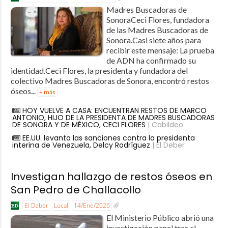
Madres Buscadoras de
SonoraCeci Flores, fundadora
de las Madres Buscadoras de
Sonora.Casi siete años para
recibir este mensaje: La prueba
de ADN ha confirmado su
identidad.Ceci Flores, la presidenta y fundadora del
colectivo Madres Buscadoras de Sonora, encontró restos
óseos...
+ más
HOY VUELVE A CASA: ENCUENTRAN RESTOS DE MARCO
ANTONIO, HIJO DE LA PRESIDENTA DE MADRES BUSCADORAS
DE SONORA Y DE MÉXICO, CECI FLORES
| Cabildeo
EE.UU. levanta las sanciones contra la presidenta
interina de Venezuela, Delcy Rodríguez
| El Deber
Investigan hallazgo de restos óseos en
San Pedro de Challacollo
El Deber
Local
14/Ene/2026
El Ministerio Público abrió una
investigación penal tras el