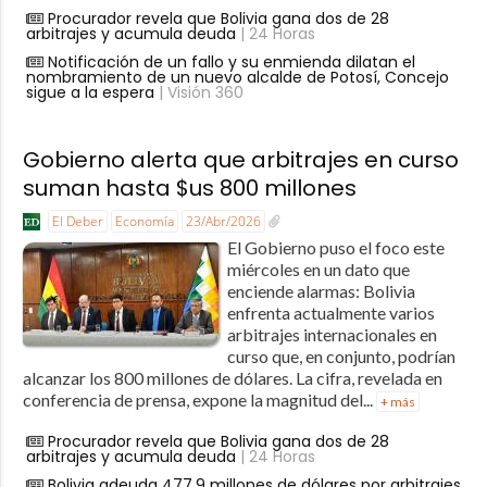
Procurador revela que Bolivia gana dos de 28
arbitrajes y acumula deuda
| 24 Horas
Notificación de un fallo y su enmienda dilatan el
nombramiento de un nuevo alcalde de Potosí, Concejo
sigue a la espera
| Visión 360
Gobierno alerta que arbitrajes en curso
suman hasta $us 800 millones
El Deber
Economía
23/Abr/2026
El Gobierno puso el foco este
miércoles en un dato que
enciende alarmas: Bolivia
enfrenta actualmente varios
arbitrajes internacionales en
curso que, en conjunto, podrían
alcanzar los 800 millones de dólares. La cifra, revelada en
conferencia de prensa, expone la magnitud del...
+ más
Procurador revela que Bolivia gana dos de 28
arbitrajes y acumula deuda
| 24 Horas
Bolivia adeuda 477,9 millones de dólares por arbitrajes