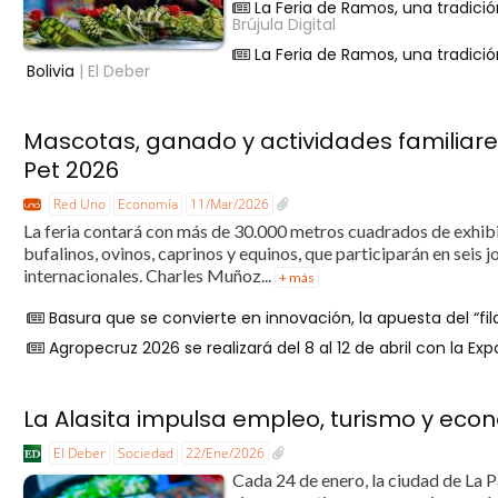
La Feria de Ramos, una tradic
Brújula Digital
La Feria de Ramos, una tradic
Bolivia
| El Deber
Mascotas, ganado y actividades familiares
Pet 2026
Red Uno
Economía
11/Mar/2026
La feria contará con más de 30.000 metros cuadrados de exhibi
bufalinos, ovinos, caprinos y equinos, que participarán en seis
internacionales. Charles Muñoz...
+ más
Basura que se convierte en innovación, la apuesta del “fi
Agropecruz 2026 se realizará del 8 al 12 de abril con la Ex
La Alasita impulsa empleo, turismo y econ
El Deber
Sociedad
22/Ene/2026
Cada 24 de enero, la ciudad de La 