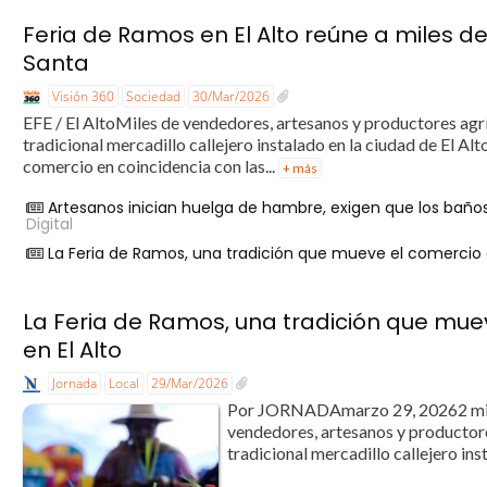
Feria de Ramos en El Alto reúne a miles
Santa
Visión 360
Sociedad
30/Mar/2026
EFE / El AltoMiles de vendedores, artesanos y productores agrí
tradicional mercadillo callejero instalado en la ciudad de El Al
comercio en coincidencia con las...
+ más
Artesanos inician huelga de hambre, exigen que los baños
Digital
La Feria de Ramos, una tradición que mueve el comercio
La Feria de Ramos, una tradición que mu
en El Alto
Jornada
Local
29/Mar/2026
Por JORNADAmarzo 29, 20262 mi
vendedores, artesanos y productore
tradicional mercadillo callejero inst