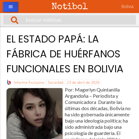
Notibol
Bolivia
menu
EL ESTADO PAPÁ: LA
FÁBRICA DE HUÉRFANOS
FUNCIONALES EN BOLIVIA
Informe Exclusivo
Sociedad
23 de abril de 2026
Por: Magerlyn Quintanilla
Argandoña – Periodista y
Comunicadora Durante las
últimas dos décadas, Bolivia no
ha sido gobernada únicamente
bajo una ideología política; ha
sido administrada bajo una
psicología de guardería. El