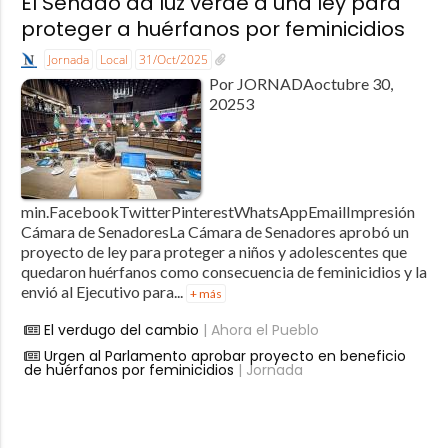
El Senado da luz verde a una ley para
proteger a huérfanos por feminicidios
Jornada
Local
31/Oct/2025
Por JORNADAoctubre 30,
20253
min.FacebookTwitterPinterestWhatsAppEmailImpresión
Cámara de SenadoresLa Cámara de Senadores aprobó un
proyecto de ley para proteger a niños y adolescentes que
quedaron huérfanos como consecuencia de feminicidios y la
envió al Ejecutivo para...
+ más
El verdugo del cambio
| Ahora el Pueblo
Urgen al Parlamento aprobar proyecto en beneficio
de huérfanos por feminicidios
| Jornada