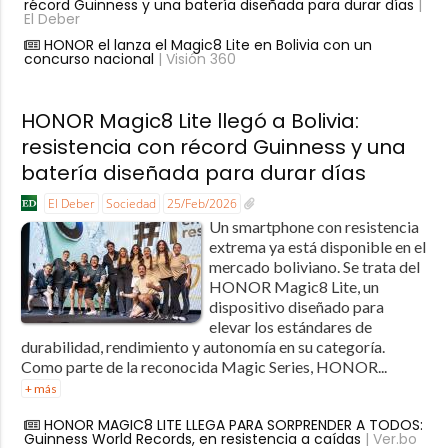
récord Guinness y una batería diseñada para durar días
|
El Deber
HONOR el lanza el Magic8 Lite en Bolivia con un
concurso nacional
| Visión 360
HONOR Magic8 Lite llegó a Bolivia:
resistencia con récord Guinness y una
batería diseñada para durar días
El Deber
Sociedad
25/Feb/2026
Un smartphone con resistencia
extrema ya está disponible en el
mercado boliviano. Se trata del
HONOR Magic8 Lite, un
dispositivo diseñado para
elevar los estándares de
durabilidad, rendimiento y autonomía en su categoría.
Como parte de la reconocida Magic Series, HONOR...
+ más
HONOR MAGIC8 LITE LLEGA PARA SORPRENDER A TODOS:
Guinness World Records, en resistencia a caídas
| Ver.bo