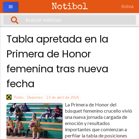
Notibol
Bolivia
menu
Tabla apretada en la
Primera de Honor
femenina tras nueva
fecha
Podio
Deportes
23 de abril de 2026
La Primera de Honor del
básquet femenino cruceño vivió
una nueva jornada cargada de
emoción y resultados
importantes que comienzan a
perfilar la tabla de posiciones