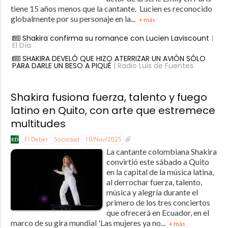
tiene 15 años menos que la cantante. Lucien es reconocido
globalmente por su personaje en la...
+ más
Shakira confirma su romance con Lucien Laviscount
|
El Día
SHAKIRA DEVELÓ QUE HIZO ATERRIZAR UN AVIÓN SÓLO
PARA DARLE UN BESO A PIQUÉ
| Radio Luis de Fuentes
Shakira fusiona fuerza, talento y fuego
latino en Quito, con arte que estremece
multitudes
El Deber
Sociedad
10/Nov/2025
La cantante colombiana Shakira
convirtió este sábado a Quito
en la capital de la música latina,
al derrochar fuerza, talento,
música y alegría durante el
primero de los tres conciertos
que ofrecerá en Ecuador, en el
marco de su gira mundial 'Las mujeres ya no...
+ más