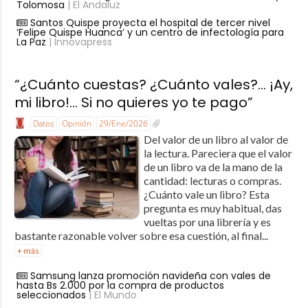
Tolomosa
| El Andaluz
Santos Quispe proyecta el hospital de tercer nivel
‘Felipe Quispe Huanca’ y un centro de infectología para
La Paz
| Innovapress
“¿Cuánto cuestas? ¿Cuánto vales?… ¡Ay,
mi libro!… Si no quieres yo te pago”
Datos
Opinión
29/Ene/2026
Del valor de un libro al valor de
la lectura. Pareciera que el valor
de un libro va de la mano de la
cantidad: lecturas o compras.
¿Cuánto vale un libro? Esta
pregunta es muy habitual, das
vueltas por una librería y es
bastante razonable volver sobre esa cuestión, al final...
+ más
Samsung lanza promoción navideña con vales de
hasta Bs 2.000 por la compra de productos
seleccionados
| El Mundo