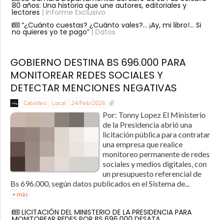
80 años: Una historia que une autores, editoriales y
lectores
| Informe Exclusivo
“¿Cuánto cuestas? ¿Cuánto vales?… ¡Ay, mi libro!… Si
no quieres yo te pago”
| Datos
GOBIERNO DESTINA BS 696.000 PARA
MONITOREAR REDES SOCIALES Y
DETECTAR MENCIONES NEGATIVAS
Cabildeo
Local
24/Feb/2026
Por: Tonny Lopez El Ministerio
de la Presidencia abrió una
licitación pública para contratar
una empresa que realice
monitoreo permanente de redes
sociales y medios digitales, con
un presupuesto referencial de
Bs 696.000, según datos publicados en el Sistema de...
+ más
LICITACIÓN DEL MINISTERIO DE LA PRESIDENCIA PARA
MONITOREAR REDES POR BS 696.000 DESATA