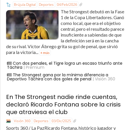
Brújula Digital
Deportes
04/Feb/2026
The Strongest debutó en la Fase
1 de la Copa Libertadores. Ganó
como local, que era el objetivo
central, pero el resultado parece
insuficiente a sabiendas de que
la definición será en la cancha
de su rival. Víctor Ábrego grita su gol de penal, que sirvió
para la victoria...
+ más
Con dos penales, el Tigre logra un escaso triunfo ante
Táchira
| Premium
The Strongest gana por la mínima diferencia a
Deportivo Táchira con dos goles de penal
| Visión 360
En The Strongest nadie rinde cuentas,
declaró Ricardo Fontana sobre la crisis
que atraviesa el club
Visión 360
Deportes
03/Dic/2025
Sports 360 / La PazRicardo Fontana, histórico jugador y