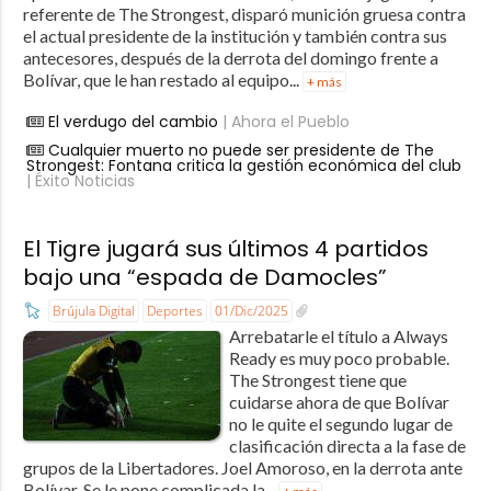
referente de The Strongest, disparó munición gruesa contra
el actual presidente de la institución y también contra sus
antecesores, después de la derrota del domingo frente a
Bolívar, que le han restado al equipo...
+ más
El verdugo del cambio
| Ahora el Pueblo
Cualquier muerto no puede ser presidente de The
Strongest: Fontana critica la gestión económica del club
| Éxito Noticias
El Tigre jugará sus últimos 4 partidos
bajo una “espada de Damocles”
Brújula Digital
Deportes
01/Dic/2025
Arrebatarle el título a Always
Ready es muy poco probable.
The Strongest tiene que
cuidarse ahora de que Bolívar
no le quite el segundo lugar de
clasificación directa a la fase de
grupos de la Libertadores. Joel Amoroso, en la derrota ante
Bolívar. Se le pone complicada la...