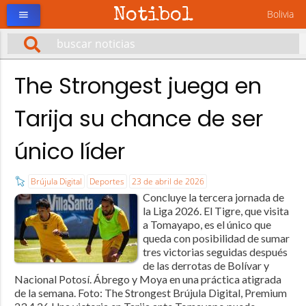
Notibol
Bolivia
menu
The Strongest juega en
Tarija su chance de ser
único líder
Brújula Digital
Deportes
23 de abril de 2026
Concluye la tercera jornada de
la Liga 2026. El Tigre, que visita
a Tomayapo, es el único que
queda con posibilidad de sumar
tres victorias seguidas después
de las derrotas de Bolívar y
Nacional Potosí. Ábrego y Moya en una práctica atigrada
de la semana. Foto: The Strongest Brújula Digital, Premium