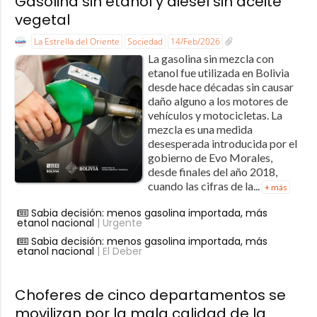
Gasolina sin etanol y diésel sin aceite
vegetal
La Estrella del Oriente
Sociedad
14/Feb/2026
La gasolina sin mezcla con
etanol fue utilizada en Bolivia
desde hace décadas sin causar
daño alguno a los motores de
vehículos y motocicletas. La
mezcla es una medida
desesperada introducida por el
gobierno de Evo Morales,
desde finales del año 2018,
cuando las cifras de la...
+ más
Sabia decisión: menos gasolina importada, más
etanol nacional
| Urgente
Sabia decisión: menos gasolina importada, más
etanol nacional
| El Deber
Choferes de cinco departamentos se
movilizan por la mala calidad de la