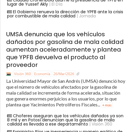
lugar de Yussef Akly
| El Día
El Gobierno renueva la dirección de YPFB ante la crisis
por combustible de mala calidad
| Jornada
UMSA denuncia que los vehículos
dañados por gasolina de mala calidad
aumentan aceleradamente y plantea
que YPFB devuelva el producto al
proveedor
Visión 360
Economía
26/Mar/2026
La Universidad Mayor de San Andrés (UMSA) denunció hoy
que el número de vehículos afectados por la gasolina de
mala calidad se incrementa de forma acelerada, situación
que genera enormes perjuicios a los usuarios, por lo que
plantea que Yacimientos Petrolíferos Fiscales...
+ más
Choferes aseguran que los vehículos dañados ya son
8 mil y en Potosí denuncian que la gasolina de mala
calidad es llevada a ese departamento
| Visión 360
Exministro Ríos ve inexperiencia y manejo errático de