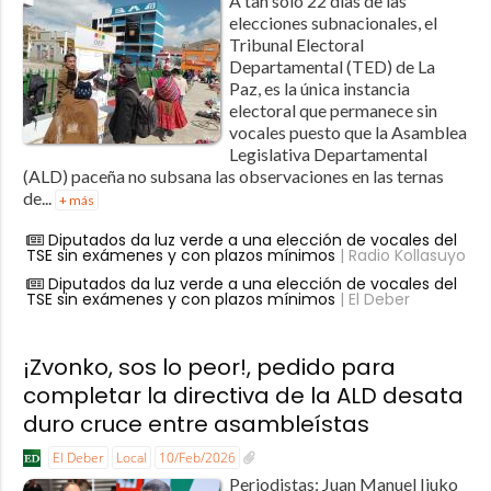
A tan solo 22 días de las
elecciones subnacionales, el
Tribunal Electoral
Departamental (TED) de La
Paz, es la única instancia
electoral que permanece sin
vocales puesto que la Asamblea
Legislativa Departamental
(ALD) paceña no subsana las observaciones en las ternas
de...
+ más
Diputados da luz verde a una elección de vocales del
TSE sin exámenes y con plazos mínimos
| Radio Kollasuyo
Diputados da luz verde a una elección de vocales del
TSE sin exámenes y con plazos mínimos
| El Deber
¡Zvonko, sos lo peor!, pedido para
completar la directiva de la ALD desata
duro cruce entre asambleístas
El Deber
Local
10/Feb/2026
Periodistas: Juan Manuel Ijuko