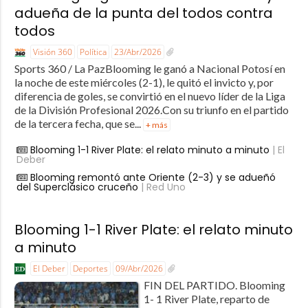
adueña de la punta del todos contra
todos
Visión 360
Política
23/Abr/2026
Sports 360 / La PazBlooming le ganó a Nacional Potosí en
la noche de este miércoles (2-1), le quitó el invicto y, por
diferencia de goles, se convirtió en el nuevo líder de la Liga
de la División Profesional 2026.Con su triunfo en el partido
de la tercera fecha, que se...
+ más
Blooming 1-1 River Plate: el relato minuto a minuto
| El
Deber
Blooming remontó ante Oriente (2-3) y se adueñó
del Superclásico cruceño
| Red Uno
Blooming 1-1 River Plate: el relato minuto
a minuto
El Deber
Deportes
09/Abr/2026
FIN DEL PARTIDO. Blooming
1- 1 River Plate, reparto de