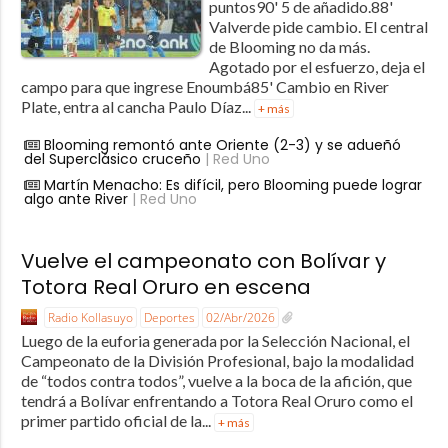
puntos90' 5 de añadido.88'
Valverde pide cambio. El central
de Blooming no da más.
Agotado por el esfuerzo, deja el
campo para que ingrese Enoumbá85' Cambio en River
Plate, entra al cancha Paulo Díaz...
+ más
Blooming remontó ante Oriente (2-3) y se adueñó
del Superclásico cruceño
| Red Uno
Martín Menacho: Es difícil, pero Blooming puede lograr
algo ante River
| Red Uno
Vuelve el campeonato con Bolívar y
Totora Real Oruro en escena
Radio Kollasuyo
Deportes
02/Abr/2026
Luego de la euforia generada por la Selección Nacional, el
Campeonato de la División Profesional, bajo la modalidad
de “todos contra todos”, vuelve a la boca de la afición, que
tendrá a Bolívar enfrentando a Totora Real Oruro como el
primer partido oficial de la...
+ más