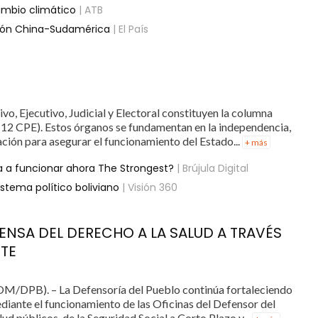
cambio climático
| ATB
ación China-Sudamérica
| El País
o, Ejecutivo, Judicial y Electoral constituyen la columna
t. 12 CPE). Estos órganos se fundamentan en la independencia,
ción para asegurar el funcionamiento del Estado...
+ más
 a funcionar ahora The Strongest?
| Brújula Digital
istema político boliviano
| Visión 360
ENSA DEL DERECHO A LA SALUD A TRAVÉS
NTE
M/DPB). – La Defensoría del Pueblo continúa fortaleciendo
ediante el funcionamiento de las Oficinas del Defensor del
ud públicos, de la Seguridad Social a Corto Plazo y...