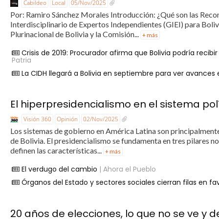
Cabildeo
Local
05/Nov/2025
Por: Ramiro Sánchez Morales Introducción: ¿Qué son las Recom
Interdisciplinario de Expertos Independientes (GIEI) para Boli
Plurinacional de Bolivia y la Comisión...
+ más
Crisis de 2019: Procurador afirma que Bolivia podría recib
Patria
La CIDH llegará a Bolivia en septiembre para ver avances 
El hiperpresidencialismo en el sistema polí
Visión 360
Opinión
02/Nov/2025
Los sistemas de gobierno en América Latina son principalmente
de Bolivia. El presidencialismo se fundamenta en tres pilares n
definen las características...
+ más
El verdugo del cambio
| Ahora el Pueblo
Órganos del Estado y sectores sociales cierran filas en fa
20 años de elecciones, lo que no se ve y de