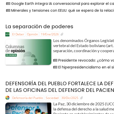
Google Earth integra IA conversacional para explorar el 
Minerales y tensiones con EEUU: qué se espera de la rel
La separación de poderes
El Deber
Opinión
19/Ene/2026
Los denominados Órganos Legislativ
vertebral del Estado boliviano (ar
separación, coordinación y coopera
Presidente revocado: ¿cómo va
El hiperpresidencialismo en el s
DEFENSORÍA DEL PUEBLO FORTALECE LA DEF
DE LAS OFICINAS DEL DEFENSOR DEL PACIE
Defensoría del Pueblo
Sociedad
30/Dic/2025
La Paz, 30 diciembre de 2025 (UCO
la defensa del derecho a la salud m
Paciente en establecimientos de sal