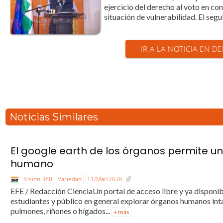
ejercicio del derecho al voto en co
situación de vulnerabilidad. El segui
IR A LA NOTICIA EN D
Noticias Similares
El google earth de los órganos permite un
humano
Visión 360
Variedad
11/Mar/2026
EFE / Redacción CienciaUn portal de acceso libre y ya disponibl
estudiantes y público en general explorar órganos humanos inta
pulmones, riñones o hígados...
+ más