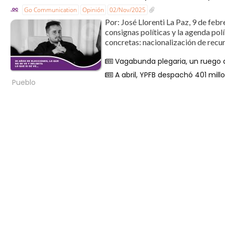
Go Communication
Opinión
02/Nov/2025
Por: José Llorenti La Paz, 9 de febr
consignas políticas y la agenda p
concretas: nacionalización de recur
Vagabunda plegaria, un ruego d
A abril, YPFB despachó 401 millo
Pueblo