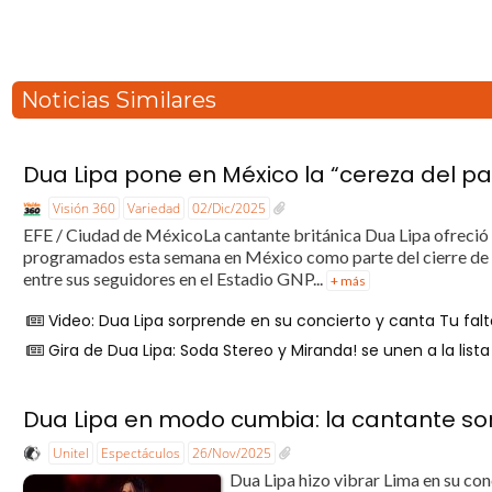
Noticias Similares
Dua Lipa pone en México la “cereza del pa
Visión 360
Variedad
02/Dic/2025
EFE / Ciudad de MéxicoLa cantante británica Dua Lipa ofreció e
programados esta semana en México como parte del cierre de 
entre sus seguidores en el Estadio GNP...
+ más
Video: Dua Lipa sorprende en su concierto y canta Tu fal
Gira de Dua Lipa: Soda Stereo y Miranda! se unen a la lis
Dua Lipa en modo cumbia: la cantante sorp
Unitel
Espectáculos
26/Nov/2025
Dua Lipa hizo vibrar Lima en su co