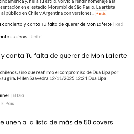
oamérica y, fiel a su estilo, volvió a rendir homenaje a la
esentación en el estadio Morumbi de São Paulo. La artista
al público en Chile y Argentina con versiones...
+ más
u concierto y canta Tu falta de querer de Mon Laferte
| Red
rante su show
| Unitel
 y canta Tu falta de querer de Mon Laferte
s chilenos, sino que reafirmó el compromiso de Dua Lipa por
e su gira. Milen Saavedra 12/11/2025 12:24 Dua Lipa
urner
| El Día
 El País
se unen a la lista de más de 50 covers