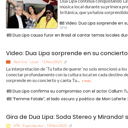
Dua Lipa continúa conquistando Latin
música local durante su primera pr
británica, que ya había sorprendido 
Video: Dua Lipa sorprende en s
Uno
Dua Lipa causa furor en Brasil al cantar temas locales du
Video: Dua Lipa sorprende en su concierto
Red Uno
Local
12/Nov/2025
La interpretación de ‘Tu falta de querer’ no solo emocionó a lo
conectar profundamente con la cultura local en cada destino d
sorprende en su concierto y canta Tu...
+ más
Dua Lipa confirma su compromiso con el actor Callum T
“Femme Fatale”, el lado oscuro y poético de Mon Laferte
|
Gira de Dua Lipa: Soda Stereo y Miranda! 
ATB
Espectáculos
10/Nov/2025