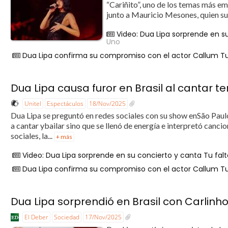
“Cariñito”, uno de los temas más em
junto a Mauricio Mesones, quien sub
Video: Dua Lipa sorprende en s
Uno
Dua Lipa confirma su compromiso con el actor Callum T
Dua Lipa causa furor en Brasil al cantar 
Unitel
Espectáculos
18/Nov/2025
Dua Lipa se preguntó en redes sociales con su show enSão Paulo,
a cantar ybailar sino que se llenó de energía e interpretó canci
sociales, la...
+ más
Video: Dua Lipa sorprende en su concierto y canta Tu fal
Dua Lipa confirma su compromiso con el actor Callum T
Dua Lipa sorprendió en Brasil con Carlin
El Deber
Sociedad
17/Nov/2025