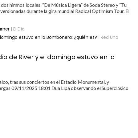
r dos himnos locales, “De Música Ligera” de Soda Stereo y “Tu
s versionadas durante la gira mundial Radical Optimism Tour. El
urner
| El Día
l domingo estuvo en la Bombonera: ¿quién es?
| Red Uno
o de River y el domingo estuvo en la
alco, tras sus conciertos en el Estadio Monumental, y
 Vargas 09/11/2025 18:01 Dua Lipa observando el Superclásico
s