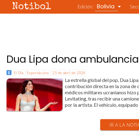
Notibol
Bolivia
Edición:
Sec
Dua Lipa dona ambulancia
El Día
Espectáculos
23 de abril de 2026
La estrella global del pop, Dua Lipa
contribución directa en la zona de 
médicos militares ucranianos hizo p
Levitating, tras recibir una cami
por la artista. El vehículo, equipado
IR A LA NOTI