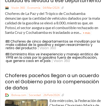
calidad es llevada a ese departamento
Visión 360
Economía
04/Mar/2026
Choferes de La Paz y del Trópico de Cochabamba
denuncian que la cantidad de vehículos dañados por la mala
calidad de la gasolina se elevó a 8.000, mientras que, en
Potosí, el sector asegura que el combustible rechazado en
Santa Cruz y Cochabamba es trasladado a ese...
+ más
Choferes de cinco departamentos se movilizan por la
mala calidad de la gasolina y exigen resarcimiento y
retiro del producto
| Visión 360
Exministro Ríos ve inexperiencia y manejo errático de
YPFB en la crisis por la gasolina fuera de especificación,
que genera caos en el país
| Visión 360
Choferes paceños llegan a un acuerdo
con el Gobierno para la compensación
de daños
Bolivia.com
Sociedad
26/Feb/2026
Este miércoles, la Federación de
Choferes Chuquiago Marka de