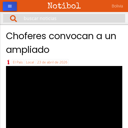
Notibol
Bolivia
menu
Choferes convocan a un
ampliado
El País
Local
23 de abril de 2026