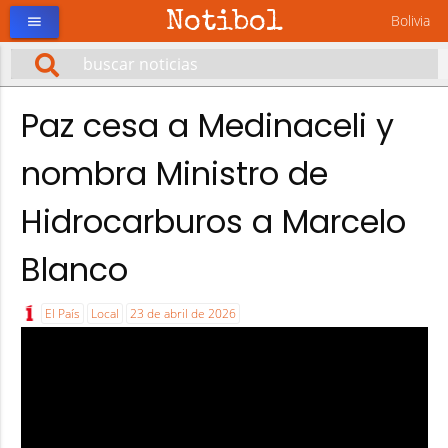
Notibol
Bolivia
menu
Paz cesa a Medinaceli y
nombra Ministro de
Hidrocarburos a Marcelo
Blanco
El País
Local
23 de abril de 2026