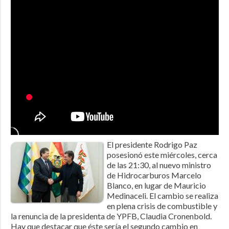
El presidente Rodrigo Paz
posesionó este miércoles, cerca
de las 21:30, al nuevo ministro
de Hidrocarburos Marcelo
Blanco, en lugar de Mauricio
Medinaceli. El cambio se realiza
en plena crisis de combustible y
la renuncia de la presidenta de YPFB, Claudia Cronenbold.
Hay que destacar que éste sería el segundo cambio en