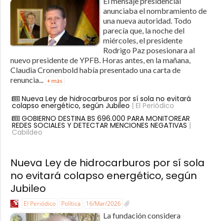
El mensaje presidencial
anunciaba el nombramiento de
una nueva autoridad. Todo
parecía que, la noche del
miércoles, el presidente
Rodrigo Paz posesionara al
nuevo presidente de YPFB. Horas antes, en la mañana,
Claudia Cronenbold había presentado una carta de
renuncia...
+ más
Nueva Ley de hidrocarburos por sí sola no evitará
colapso energético, según Jubileo
| El Periódico
GOBIERNO DESTINA BS 696.000 PARA MONITOREAR
REDES SOCIALES Y DETECTAR MENCIONES NEGATIVAS
|
Cabildeo
Nueva Ley de hidrocarburos por sí sola
no evitará colapso energético, según
Jubileo
El Periódico
Política
16/Mar/2026
La fundación considera