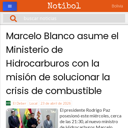
Notibol
Bolivia
menu
Marcelo Blanco asume el
Ministerio de
Hidrocarburos con la
misión de solucionar la
crisis de combustible
El Deber
Local
23 de abril de 2026
El presidente Rodrigo Paz
posesionó este miércoles, cerca
de las 21:30, al nuevo ministro
de Hidrocarburos Marcelo