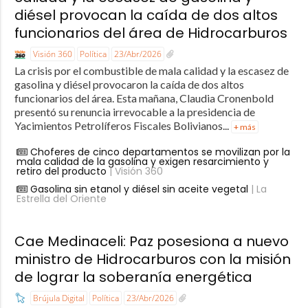
diésel provocan la caída de dos altos
funcionarios del área de Hidrocarburos
Visión 360
Política
23/Abr/2026
La crisis por el combustible de mala calidad y la escasez de
gasolina y diésel provocaron la caída de dos altos
funcionarios del área. Esta mañana, Claudia Cronenbold
presentó su renuncia irrevocable a la presidencia de
Yacimientos Petrolíferos Fiscales Bolivianos...
+ más
Choferes de cinco departamentos se movilizan por la
mala calidad de la gasolina y exigen resarcimiento y
retiro del producto
| Visión 360
Gasolina sin etanol y diésel sin aceite vegetal
| La
Estrella del Oriente
Cae Medinaceli: Paz posesiona a nuevo
ministro de Hidrocarburos con la misión
de lograr la soberanía energética
Brújula Digital
Política
23/Abr/2026