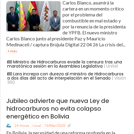
Carlos Blanco, asumirá la
cartera en un momento crítico
por el problema del
combustible en mal estado y
por la renuncia de la presidenta
de YPFB. El nuevo ministro
Carlos Blanco junto al presidente Paz y Mauricio
Medinaceli / captura Brújula Digital 22 04 26 La crisis del...
+ más
Ministro de Hidrocarburos evade la censura tras una
maratónica sesión en la Asamblea Legislativa
| Unitel
Lara increpa con dureza al ministro de Hidrocarburos
a dos días del acto de interpelación en el Senado
| Visión
360
Jubileo advierte que nueva Ley de
hidrocarburos no evita colapso
energético en Bolivia
24 Horas
Local
16/Mar/2026
En Bolivia, la necesidad de una reforma profunda en la