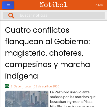
Notibol
Bolivia
menu
Cuatro conflictos
flanquean al Gobierno:
magisterio, choferes,
campesinos y marcha
indígena
El Deber
Local
23 de abril de 2026
La Paz vivió una violenta
mañana por las marchas que
buscaban ingresar a Plaza
Murillo. La más numerosa y