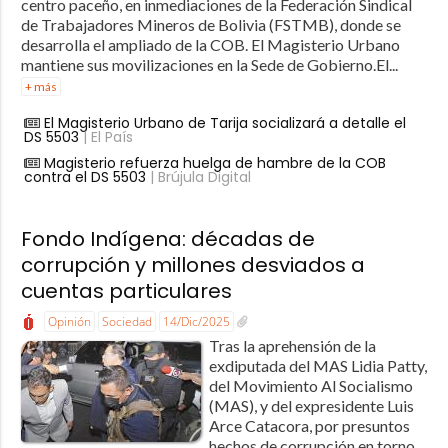
centro paceño, en inmediaciones de la Federación Sindical
de Trabajadores Mineros de Bolivia (FSTMB), donde se
desarrolla el ampliado de la COB. El Magisterio Urbano
mantiene sus movilizaciones en la Sede de Gobierno.El...
+ más
El Magisterio Urbano de Tarija socializará a detalle el
DS 5503
| El País
Magisterio refuerza huelga de hambre de la COB
contra el DS 5503
| Brújula Digital
Fondo Indígena: décadas de
corrupción y millones desviados a
cuentas particulares
Opinión
Sociedad
14/Dic/2025
Tras la aprehensión de la
exdiputada del MAS Lidia Patty,
del Movimiento Al Socialismo
(MAS), y del expresidente Luis
Arce Catacora, por presuntos
hechos de corrupción en torno