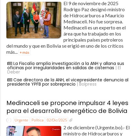
El 9 de noviembre de 2025
Rodrigo Paz designó ministro
de Hidrocarburos a Mauricio
Medinaceli. No fue sorpresa.
Medinaceli es un experto en el
área que ha trabajado en los
principales países petroleros
del mundo y que en Bolivia se erigió en uno de los críticos
más...
+ más
La Fiscalía amplía investigación a la ANH y allana sus
oficinas por irregularidades en salidas de cisternas
| El
Deber
Cae directora de la ANH, el vicepresidente denuncia al
presidente YPFB por sobreprecio
| Bolpress
Medinaceli se propone impulsar 4 leyes
para el desarrollo energético de Bolivia
Urgente
Política
02/Dic/2025
2 de diciembre (Urgente.bo).- El
ministro de Hidrocarburos y