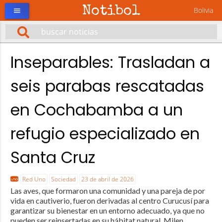
Notibol
Bolivia
menu
Inseparables: Trasladan a
seis parabas rescatadas
en Cochabamba a un
refugio especializado en
Santa Cruz
Red Uno
Sociedad
23 de abril de 2026
Las aves, que formaron una comunidad y una pareja de por
vida en cautiverio, fueron derivadas al centro Curucusí para
garantizar su bienestar en un entorno adecuado, ya que no
pueden ser reinsertadas en su hábitat natural. Milen