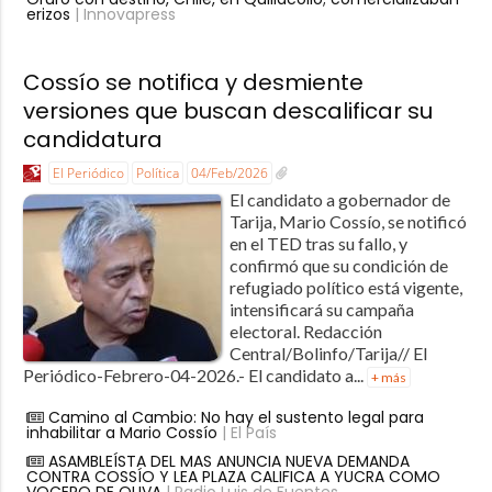
erizos
| Innovapress
Cossío se notifica y desmiente
versiones que buscan descalificar su
candidatura
El Periódico
Política
04/Feb/2026
El candidato a gobernador de
Tarija, Mario Cossío, se notificó
en el TED tras su fallo, y
confirmó que su condición de
refugiado político está vigente,
intensificará su campaña
electoral. Redacción
Central/Bolinfo/Tarija// El
Periódico-Febrero-04-2026.- El candidato a...
+ más
Camino al Cambio: No hay el sustento legal para
inhabilitar a Mario Cossío
| El País
ASAMBLEÍSTA DEL MAS ANUNCIA NUEVA DEMANDA
CONTRA COSSÍO Y LEA PLAZA CALIFICA A YUCRA COMO
VOCERO DE OLIVA
| Radio Luis de Fuentes