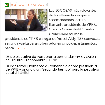
eju!
Local
31/Mar/2026
Las 10 COSAS más relevantes
de las últimas horas que le
recomendamos leer. La
flamante presidente de YPFB,
Claudia Cronenbold Claudia
Cronenbold asume la
presidencia de YPFB en lugar de Yussef Akly. TSE convoca a
segunda vuelta para gobernador en cinco departamentos;
Santa...
+ más
De ejecutiva de Petrobras a comandar YPFB: ¿Quién
es Claudia Cronenbold?
| El País
Paz toma juramento a Cronenbold como presidenta
de YPFB y anuncia un “segundo tiempo” para la petrolera
estatal
| Unitel