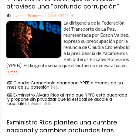
atraviesa una “profunda corrupción”
Unitel
Economía
22/Abr/2026
La dirigencia de la Federación
del Transporte de La Paz,
representada por Edson Valdez,
expresó su preocupación por la
renuncia de Claudia Cronenbold
a la presidencia de Yacimientos
Petrolíferos Fiscales Bolivianos
(YPFB). El dirigente señaló que el Gobierno necesita hacer...
+ más
Claudia Cronenbold abandona YPFB a menos de un
mes de su posesión
| eju!
Exministro Álvaro Ríos afirma que YPFB está quebrada
y propone sin privatizar que la estatal se asocie a
capitales
| Visión 360
Exministro Ríos plantea una cumbre
nacional y cambios profundos tras