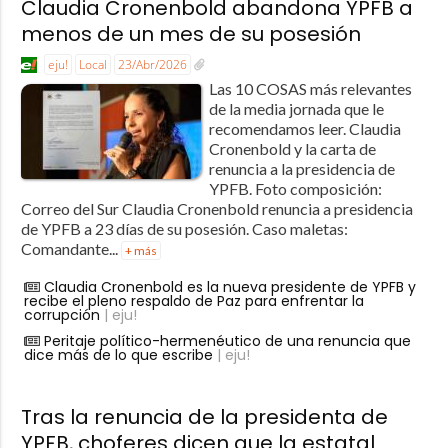
Claudia Cronenbold abandona YPFB a
menos de un mes de su posesión
eju!
Local
23/Abr/2026
Las 10 COSAS más relevantes
de la media jornada que le
recomendamos leer. Claudia
Cronenbold y la carta de
renuncia a la presidencia de
YPFB. Foto composición:
Correo del Sur Claudia Cronenbold renuncia a presidencia
de YPFB a 23 días de su posesión. Caso maletas:
Comandante...
+ más
Claudia Cronenbold es la nueva presidente de YPFB y
recibe el pleno respaldo de Paz para enfrentar la
corrupción
| eju!
Peritaje político-hermenéutico de una renuncia que
dice más de lo que escribe
| eju!
Tras la renuncia de la presidenta de
YPFB, choferes dicen que la estatal