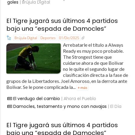
goles
| Brújula Digital
El Tigre jugará sus últimos 4 partidos
bajo una “espada de Damocles”
Brújula Digital
Deportes
01/Dic/2025
Arrebatarle el título a Always
Ready es muy poco probable.
The Strongest tiene que
cuidarse ahora de que Bolívar
no le quite el segundo lugar de
clasificación directa a la fase de
grupos de la Libertadores. Joel Amoroso, en la derrota ante
Bolívar. Se le pone complicada la...
+ más
El verdugo del cambio
| Ahora el Pueblo
Damocles, testamento y mono con navajas
| El Día
El Tigre jugará sus últimos 4 partidos
bajo una “espada de Damocles”