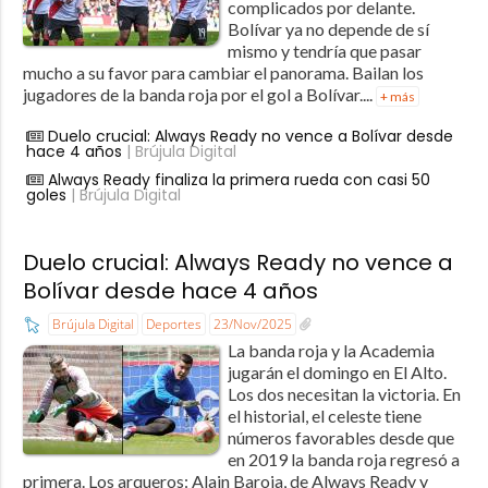
complicados por delante.
Bolívar ya no depende de sí
mismo y tendría que pasar
mucho a su favor para cambiar el panorama. Bailan los
jugadores de la banda roja por el gol a Bolívar....
+ más
Duelo crucial: Always Ready no vence a Bolívar desde
hace 4 años
| Brújula Digital
Always Ready finaliza la primera rueda con casi 50
goles
| Brújula Digital
Duelo crucial: Always Ready no vence a
Bolívar desde hace 4 años
Brújula Digital
Deportes
23/Nov/2025
La banda roja y la Academia
jugarán el domingo en El Alto.
Los dos necesitan la victoria. En
el historial, el celeste tiene
números favorables desde que
en 2019 la banda roja regresó a
primera. Los arqueros: Alain Baroja, de Always Ready y